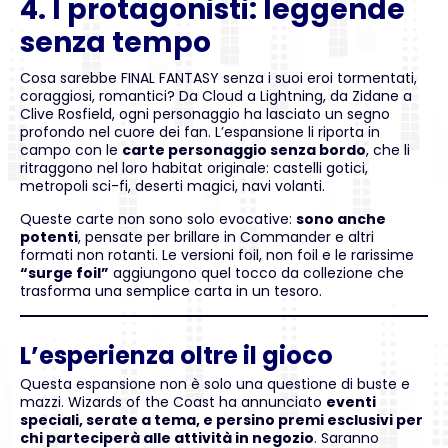
4. I protagonisti: leggende
senza tempo
Cosa sarebbe FINAL FANTASY senza i suoi eroi tormentati,
coraggiosi, romantici? Da Cloud a Lightning, da Zidane a
Clive Rosfield, ogni personaggio ha lasciato un segno
profondo nel cuore dei fan. L’espansione li riporta in
campo con le
carte personaggio senza bordo
, che li
ritraggono nel loro habitat originale: castelli gotici,
metropoli sci-fi, deserti magici, navi volanti.
Queste carte non sono solo evocative:
sono anche
potenti
, pensate per brillare in Commander e altri
formati non rotanti. Le versioni foil, non foil e le rarissime
“surge foil”
aggiungono quel tocco da collezione che
trasforma una semplice carta in un tesoro.
L’esperienza oltre il gioco
Questa espansione non è solo una questione di buste e
mazzi. Wizards of the Coast ha annunciato
eventi
speciali, serate a tema, e persino premi esclusivi per
chi parteciperà alle attività in negozio
. Saranno