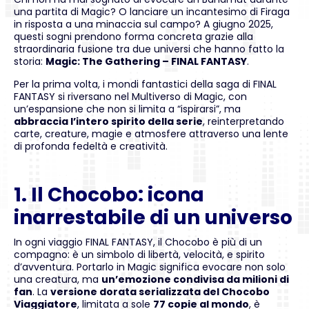
una partita di Magic? O lanciare un incantesimo di Firaga
in risposta a una minaccia sul campo? A giugno 2025,
questi sogni prendono forma concreta grazie alla
straordinaria fusione tra due universi che hanno fatto la
storia:
Magic: The Gathering – FINAL FANTASY
.
Per la prima volta, i mondi fantastici della saga di FINAL
FANTASY si riversano nel Multiverso di Magic, con
un’espansione che non si limita a “ispirarsi”, ma
abbraccia l’intero spirito della serie
, reinterpretando
carte, creature, magie e atmosfere attraverso una lente
di profonda fedeltà e creatività.
1. Il Chocobo: icona
inarrestabile di un universo
In ogni viaggio FINAL FANTASY, il Chocobo è più di un
compagno: è un simbolo di libertà, velocità, e spirito
d’avventura. Portarlo in Magic significa evocare non solo
una creatura, ma
un’emozione condivisa da milioni di
fan
. La
versione dorata serializzata del Chocobo
Viaggiatore
, limitata a sole
77 copie al mondo
, è