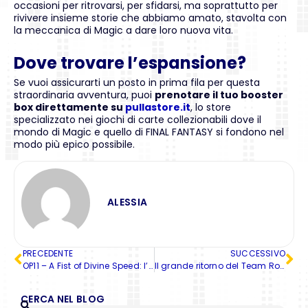
occasioni per ritrovarsi, per sfidarsi, ma soprattutto per
rivivere insieme storie che abbiamo amato, stavolta con
la meccanica di Magic a dare loro nuova vita.
Dove trovare l’espansione?
Se vuoi assicurarti un posto in prima fila per questa
straordinaria avventura, puoi
prenotare il tuo booster
box direttamente su
pullastore.it
, lo store
specializzato nei giochi di carte collezionabili dove il
mondo di Magic e quello di FINAL FANTASY si fondono nel
modo più epico possibile.
ALESSIA
PRECEDENTE
SUCCESSIVO
OP11 – A Fist of Divine Speed: l’espansione che accelera il meta del One Piece Card Game
Il grande ritorno del Team Rocket: cosa aspettarsi da “Rivali Predestinati”
CERCA NEL BLOG