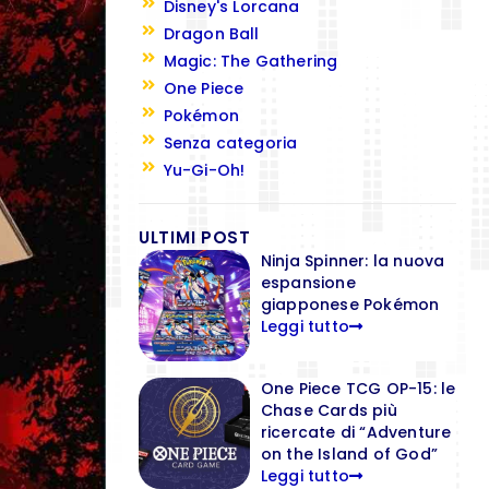
Disney's Lorcana
Dragon Ball
Magic: The Gathering
One Piece
Pokémon
Senza categoria
Yu-Gi-Oh!
ULTIMI POST
Ninja Spinner: la nuova
espansione
giapponese Pokémon
Leggi tutto
One Piece TCG OP-15: le
Chase Cards più
ricercate di “Adventure
on the Island of God”
Leggi tutto