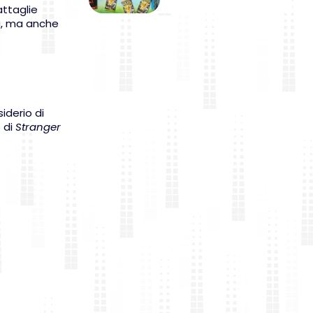
attaglie
a, ma anche
iderio di
 di
Stranger