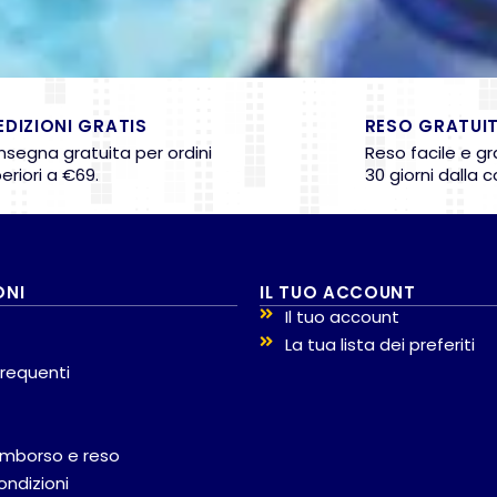
EDIZIONI GRATIS
RESO GRATUI
segna gratuita per ordini
Reso facile e gr
eriori a €69.
30 giorni dalla 
ONI
IL TUO ACCOUNT
Il tuo account
La tua lista dei preferiti
requenti
 rimborso e reso
ondizioni