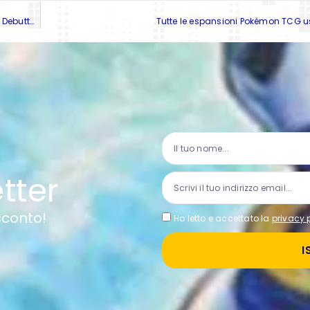
Yu-Gi-Oh! TCG: Phantom Revenge – Il Nuovo Booster Set Invernale Debutta Oggi
Tutte le espansioni Pokémon TCG us
etter
 sconto!
Ho letto e accettato la
privacy 
I