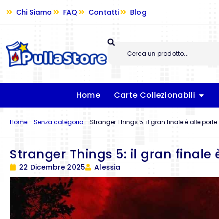
Chi Siamo
FAQ
Contatti
Blog
Home
Carte Collezionabili
Home
-
Senza categoria
-
Stranger Things 5: il gran finale è alle porte
Stranger Things 5: il gran finale 
22 Dicembre 2025
Alessia