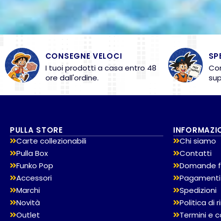
CONSEGNE VELOCI
SP
I tuoi prodotti a casa entro 48
Con
ore dall'ordine.
sup
PULLA STORE
INFORMAZI
Carte collezionabili
Chi siamo
Pulla Box
Contatti
Funko Pop
Domande f
Accessori
Pagamenti
Marchi
Spedizioni
Novità
Politica di
Outlet
Termini e c