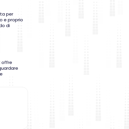
ata per
o e proprio
do di
 offre
 guardare
he