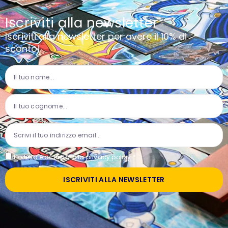
Iscriviti alla newsletter
Iscriviti alla newsletter per avere il 10% di
sconto!
Ho letto e accettato la
privacy policy
*
ISCRIVITI ALLA NEWSLETTER