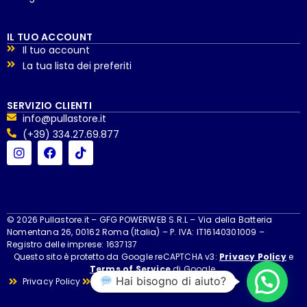
IL TUO ACCOUNT
Il tuo account
La tua lista dei preferiti
SERVIZIO CLIENTI
info@pullastore.it
(+39) 334.27.69.877
© 2026 Pullastore.it – GFG POWERWEB S.R.L – Via della Batteria
Nomentana 26, 00162 Roma (Italia) – P. IVA: IT16140301009 –
Registro delle imprese: 1637137
Questo sito è protetto da Google reCAPTCHA v3:
Privacy Policy
e
Terms of Service
di Google.
Hai bisogno di aiuto?
Privacy Policy
Cookie Policy
Cookie