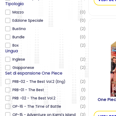
Tipologia
Tipologia
Mazzo
(0)
Edizione Speciale
(0)
Bustina
(2)
Bundle
(0)
Box
(2)
Lingua
Lingua
Inglese
(2)
Giapponese
(2)
Set di espansione One Piece
Set di espansione One Piece
PRB-02 - The Best Vol.2 (Eng)
(2)
PRB-01 - The Best
(1)
PRB -02 - The Best Vol.2
(2)
One Pie
OP-16 - The Time of Battle
(2)
OP-15 - Adventure on Kami’s Island
(3)