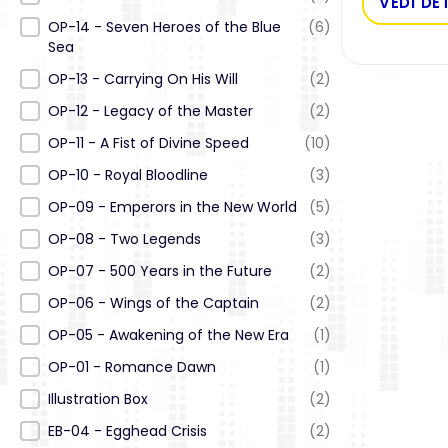
VEDI DE
OP-14 - Seven Heroes of the Blue
(6)
Sea
OP-13 - Carrying On His Will
(2)
OP-12 - Legacy of the Master
(2)
OP-11 - A Fist of Divine Speed
(10)
OP-10 - Royal Bloodline
(3)
OP-09 - Emperors in the New World
(5)
OP-08 - Two Legends
(3)
OP-07 - 500 Years in the Future
(2)
OP-06 - Wings of the Captain
(2)
OP-05 - Awakening of the New Era
(1)
OP-01 - Romance Dawn
(1)
Illustration Box
(2)
EB-04 - Egghead Crisis
(2)