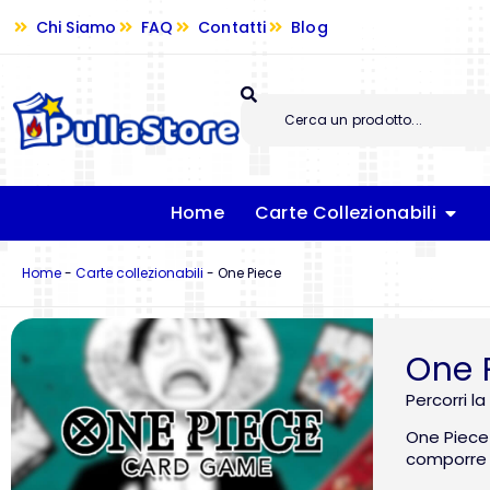
Chi Siamo
FAQ
Contatti
Blog
Home
Carte Collezionabili
Home
-
Carte collezionabili
-
One Piece
One 
Percorri l
One Piece 
comporre i