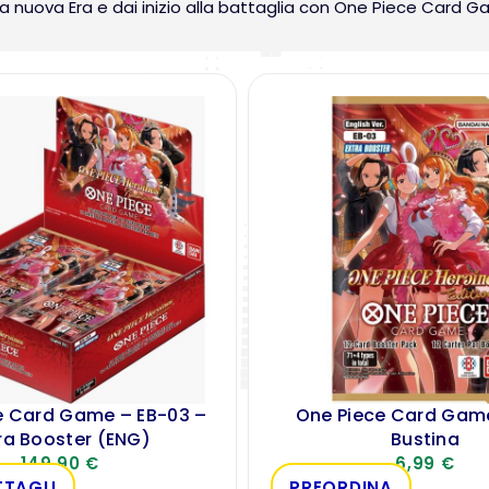
na nuova Era e dai inizio alla battaglia con One Piece Card 
e Card Game – EB-03 –
One Piece Card Gam
ra Booster (ENG)
Bustina
149,90
€
6,99
€
TTAGLI
PREORDINA