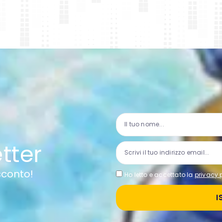
etter
 sconto!
Ho letto e accettato la
privacy 
I