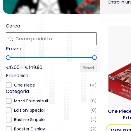
Entra in u
Cerca
Cerca
Cerca
Prezzo
Prezzo
€6.00 - €149.90
Reset
Franchise
Franchise
One Piece
(4)
Categoria
Categoria
Mazzi Precostruiti
(0)
Edizioni Speciali
(0)
One Piec
Ext
Bustine Singole
(2)
Booster Display
(2)
VEDI DE