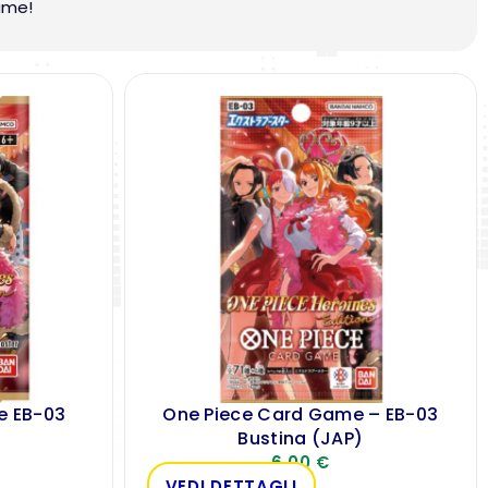
Game!
e EB-03
One Piece Card Game – EB-03
Bustina (JAP)
6,00
€
VEDI DETTAGLI