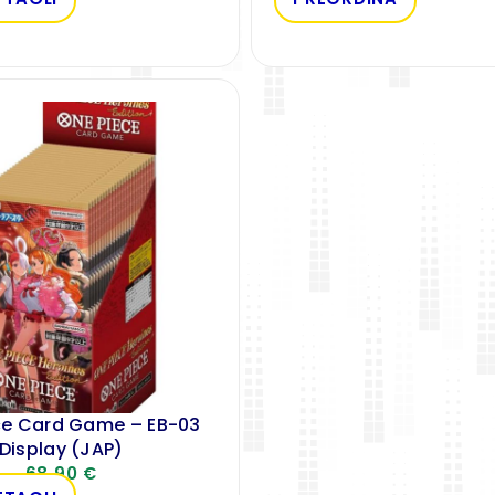
ce Card Game – EB-03
Display (JAP)
68,90
€