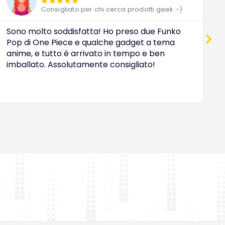





Consigliato per chi cerca prodotti geek :-)
Sono molto soddisfatta! Ho preso due Funko
D
Pop di One Piece e qualche gadget a tema
a
anime, e tutto è arrivato in tempo e ben
c
imballato. Assolutamente consigliato!
e
O
i