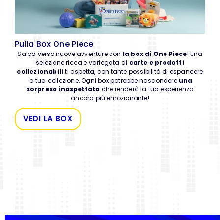
Pulla Box One Piece
Salpa verso nuove avventure con
la box di One Piece
! Una
selezione ricca e variegata di
carte e prodotti
collezionabili
ti aspetta, con tante possibilità di espandere
la tua collezione. Ogni box potrebbe nascondere
una
sorpresa inaspettata
che renderà la tua esperienza
ancora più emozionante!
VEDI LA BOX