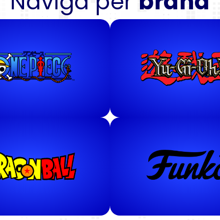
Naviga per
brand
ACQUISTA ORA
ACQUISTA OR
OnePiece
Yu-Gi-Oh
ti gli articoli
Tutti gli arti
ACQUISTA ORA
ACQUISTA OR
ragonBall
Funko
ti gli articoli
Tutti gli arti