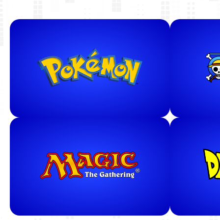
ACQUISTA ORA
Pokémon
Tutti gli articoli
Tut
ACQUISTA ORA
Magic
D
Tutti gli articoli
Tut