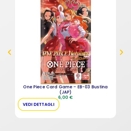
One Piece Card Game – EB-03 Bustina
(JAP)
6,00
€
VEDI DETTAGLI
VE