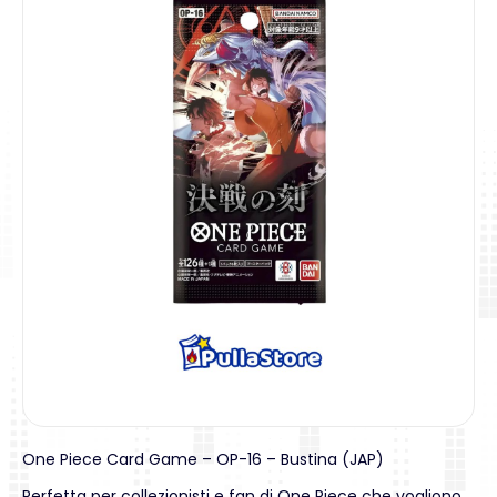
One Piece Card Game – OP-16 – Bustina (JAP)
Perfetta per collezionisti e fan di One Piece che vogliono