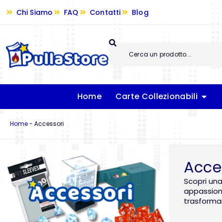
Chi Siamo
FAQ
Contatti
Blog
Home
Carte Collezionabili
Home
-
Accessori
Acce
Scopri una
appassiona
trasforman