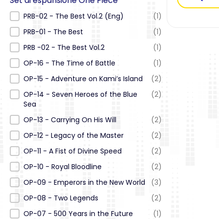
Set di espansione One Piece
Set di espansione One Piece
PRB-02 - The Best Vol.2 (Eng)
(1)
PRB-01 - The Best
(1)
PRB -02 - The Best Vol.2
(1)
OP-16 - The Time of Battle
(1)
OP-15 - Adventure on Kami’s Island
(2)
OP-14 - Seven Heroes of the Blue
(2)
Sea
OP-13 - Carrying On His Will
(2)
OP-12 - Legacy of the Master
(2)
OP-11 - A Fist of Divine Speed
(2)
OP-10 - Royal Bloodline
(2)
OP-09 - Emperors in the New World
(3)
OP-08 - Two Legends
(2)
OP-07 - 500 Years in the Future
(1)