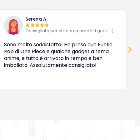
Serena A.





Consigliato per chi cerca prodotti geek :-)
Sono molto soddisfatta! Ho preso due Funko
D
Pop di One Piece e qualche gadget a tema
a
anime, e tutto è arrivato in tempo e ben
c
imballato. Assolutamente consigliato!
e
O
i