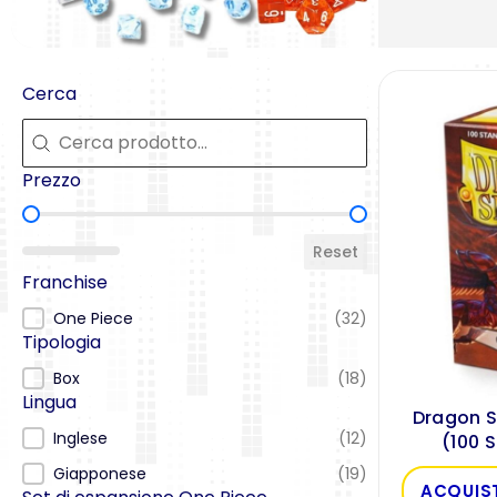
Cerca
Cerca
Cerca
Prezzo
Prezzo
Reset
Franchise
Franchise
One Piece
(32)
Tipologia
Tipologia
Box
(18)
Lingua
Dragon S
Lingua
Inglese
(12)
(100 
Giapponese
(19)
ACQUIS