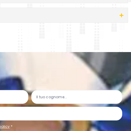
policy
*