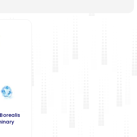
 Borealis
minary