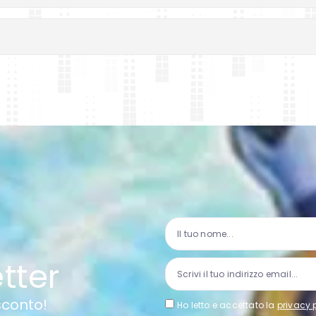
etter
 sconto!
Ho letto e accettato la
privacy 