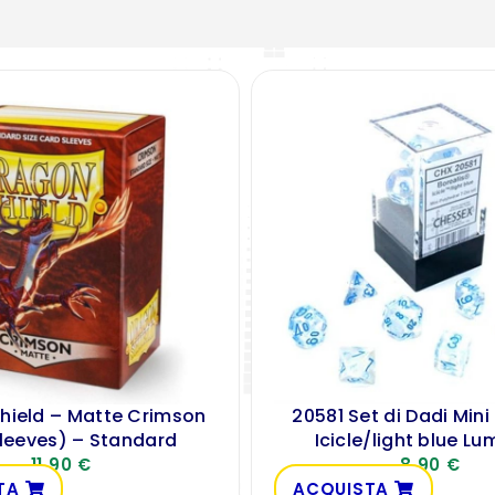
hield – Matte Crimson
20581 Set di Dadi Mini
Sleeves) – Standard
Icicle/light blue Lu
11,90
€
8,90
€
TA
ACQUISTA