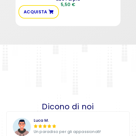
5,50
€
ACQUISTA
AC
Dicono di noi
Luca M.





Un paradiso per gli appassionati!