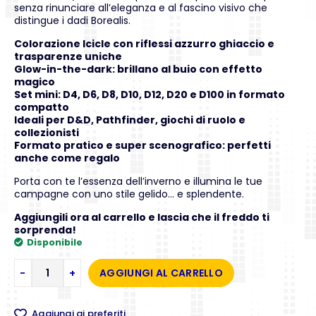
senza rinunciare all’eleganza e al fascino visivo che
distingue i dadi Borealis.
Colorazione Icicle con riflessi azzurro ghiaccio e
trasparenze uniche
Glow-in-the-dark: brillano al buio con effetto
magico
Set mini: D4, D6, D8, D10, D12, D20 e D100 in formato
compatto
Ideali per D&D, Pathfinder, giochi di ruolo e
collezionisti
Formato pratico e super scenografico: perfetti
anche come regalo
Porta con te l’essenza dell’inverno e illumina le tue
campagne con uno stile gelido… e splendente.
Aggiungili ora al carrello e lascia che il freddo ti
sorprenda!
Disponibile
-
+
AGGIUNGI AL CARRELLO
Aggiungi ai preferiti