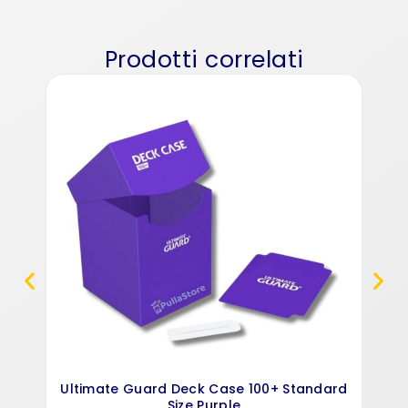
Prodotti correlati
27
Ultimate Guard Deck Case 100+ Standard
Size Purple