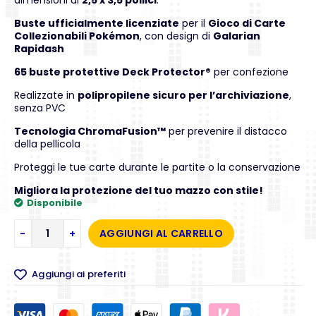
dimensioni di
2,5 x 3,5 pollici
.
Buste ufficialmente licenziate
per il
Gioco di Carte
Collezionabili Pokémon
, con design di
Galarian
Rapidash
65 buste protettive Deck Protector®
per confezione
Realizzate in
polipropilene sicuro per l’archiviazione
,
senza PVC
Tecnologia ChromaFusion™
per prevenire il distacco
della pellicola
Proteggi le tue carte durante le partite o la conservazione
Migliora la protezione del tuo mazzo con stile!
Disponibile
-
+
AGGIUNGI AL CARRELLO
Aggiungi ai preferiti