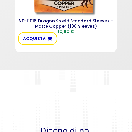
AT-11016 Dragon Shield Standard Sleeves –
Matte Copper (100 Sleeves)
10,90
€
ACQUISTA
AC
Dicono di noi