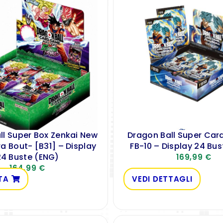
ll Super Box Zenkai New
Dragon Ball Super Ca
ra Bout- [B31] – Display
FB-10 – Display 24 Bu
24 Buste (ENG)
169,99
€
164,99
€
TA
VEDI DETTAGLI