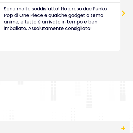
Sono molto soddisfatta! Ho preso due Funko
D
Pop di One Piece e qualche gadget a tema
a
anime, e tutto è arrivato in tempo e ben
c
imballato. Assolutamente consigliato!
e
O
i