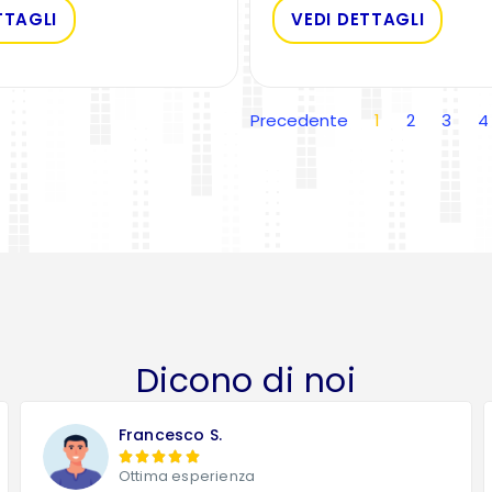
TTAGLI
VEDI DETTAGLI
Precedente
1
2
3
4
Dicono di noi
Francesco S.





Ottima esperienza