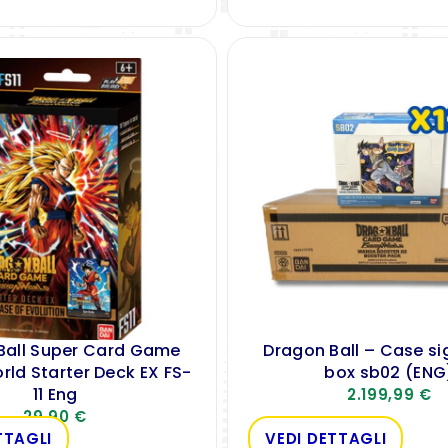
Ball Super Card Game
Dragon Ball – Case sig
rld Starter Deck EX FS-
box sb02 (ENG
11 Eng
2.199,99
€
29,90
€
TTAGLI
VEDI DETTAGLI