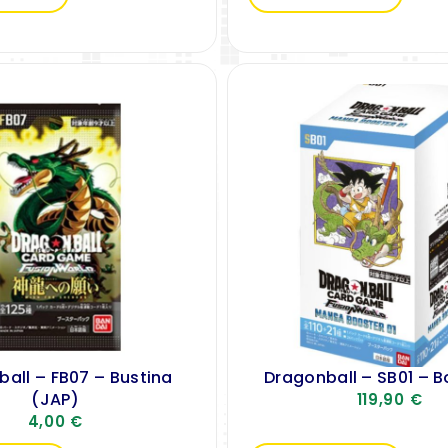
all – FB07 – Bustina
Dragonball – SB01 – B
(JAP)
119,90
€
4,00
€