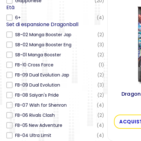
Giapponese
(20)
Età
Età
6+
(4)
Set di espansione Dragonball
Set di espansione Dragonball
SB-02 Manga Booster Jap
(2)
SB-02 Manga Booster Eng
(3)
SB-01 Manga Booster
(2)
FB-10 Cross Force
(1)
FB-09 Dual Evolution Jap
(2)
FB-09 Dual Evolution
(3)
Dragonb
FB-08 Saiyan's Pride
(2)
FB-07 Wish for Shenron
(4)
FB-06 Rivals Clash
(2)
ACQUIS
FB-05 New Adventure
(4)
FB-04 Ultra Limit
(4)