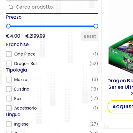
Cerca
Cerca
Prezzo
Prezzo
€4.00 - €2199.99
Reset
Franchise
Franchise
One Piece
(1)
Dragon Ball
(52)
Tipologia
Tipologia
Mazzo
(3)
Dragon Ba
Series Ult
Bustina
(18)
Box
(17)
ACQUIS
Accessorio
(1)
Lingua
Lingua
Inglese
(27)