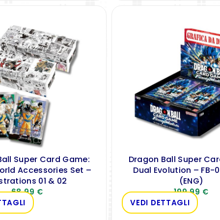
Ball Super Card Game:
Dragon Ball Super Ca
orld Accessories Set –
Dual Evolution – FB-
ustrations 01 & 02
(ENG)
68,99
€
199,99
€
TTAGLI
VEDI DETTAGLI