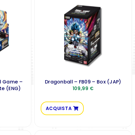
rd Game –
Dragonball – FB09 – Box (JAP)
ste (ENG)
109,99
€
ACQUISTA