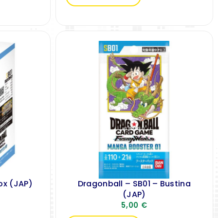
ox (JAP)
Dragonball – SB01 – Bustina
(JAP)
5,00
€