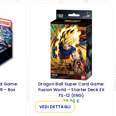
rd Game:
Dragon Ball Super Card Game:
09 – Box
Fusion World – Starter Deck EX
FS-12 (ENG)
29,90
€
VEDI DETTAGLI