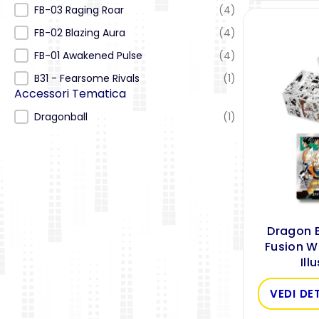
FB-03 Raging Roar
(4)
FB-02 Blazing Aura
(4)
FB-01 Awakened Pulse
(4)
B31 - Fearsome Rivals
(1)
Accessori Tematica
Accessori Tematica
Dragonball
(1)
Dragon 
Fusion W
Ill
VEDI DE