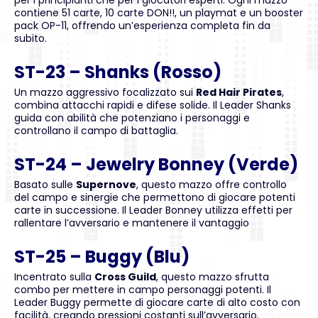
per i principianti che per i giocatori esperti. Ogni mazzo
contiene 51 carte, 10 carte DON!!, un playmat e un booster
pack OP-11, offrendo un’esperienza completa fin da
subito.
ST-23 – Shanks (Rosso)
Un mazzo aggressivo focalizzato sui
Red Hair Pirates
,
combina attacchi rapidi e difese solide. Il Leader Shanks
guida con abilità che potenziano i personaggi e
controllano il campo di battaglia.
ST-24 – Jewelry Bonney (Verde)
Basato sulle
Supernove
, questo mazzo offre controllo
del campo e sinergie che permettono di giocare potenti
carte in successione. Il Leader Bonney utilizza effetti per
rallentare l’avversario e mantenere il vantaggio
ST-25 – Buggy (Blu)
Incentrato sulla
Cross Guild
, questo mazzo sfrutta
combo per mettere in campo personaggi potenti. Il
Leader Buggy permette di giocare carte di alto costo con
facilità, creando pressioni costanti sull’avversario.