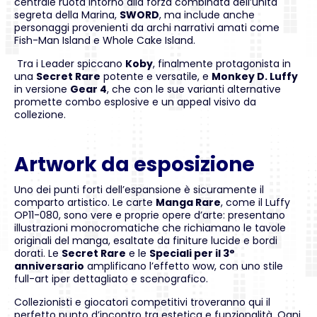
centrale ruota intorno alla forza combinata dell’unità
segreta della Marina,
SWORD
, ma include anche
personaggi provenienti da archi narrativi amati come
Fish-Man Island e Whole Cake Island.
Tra i Leader spiccano
Koby
, finalmente protagonista in
una
Secret Rare
potente e versatile, e
Monkey D. Luffy
in versione
Gear 4
, che con le sue varianti alternative
promette combo esplosive e un appeal visivo da
collezione.
Artwork da esposizione
Uno dei punti forti dell’espansione è sicuramente il
comparto artistico. Le carte
Manga Rare
, come il Luffy
OP11-080, sono vere e proprie opere d’arte: presentano
illustrazioni monocromatiche che richiamano le tavole
originali del manga, esaltate da finiture lucide e bordi
dorati. Le
Secret Rare
e le
Speciali per il 3°
anniversario
amplificano l’effetto wow, con uno stile
full-art iper dettagliato e scenografico.
Collezionisti e giocatori competitivi troveranno qui il
perfetto punto d’incontro tra estetica e funzionalità. Ogni