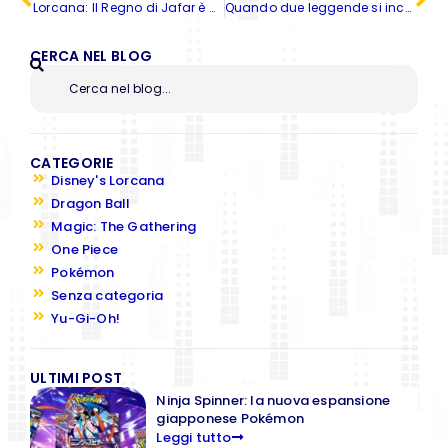
Lorcana: Il Regno di Jafar è arrivato!
Quando due leggende si incontrano: Magic e FINAL FANTASY, un incantesimo che diventa realtà
CERCA NEL BLOG
CATEGORIE
Disney's Lorcana
Dragon Ball
Magic: The Gathering
One Piece
Pokémon
Senza categoria
Yu-Gi-Oh!
ULTIMI POST
Ninja Spinner: la nuova espansione
giapponese Pokémon
Leggi tutto