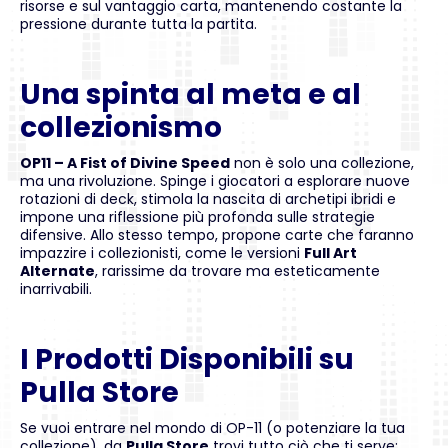
risorse e sul vantaggio carta, mantenendo costante la
pressione durante tutta la partita.
Una spinta al meta e al
collezionismo
OP11 – A Fist of Divine Speed
non è solo una collezione,
ma una rivoluzione. Spinge i giocatori a esplorare nuove
rotazioni di deck, stimola la nascita di archetipi ibridi e
impone una riflessione più profonda sulle strategie
difensive. Allo stesso tempo, propone carte che faranno
impazzire i collezionisti, come le versioni
Full Art
Alternate
, rarissime da trovare ma esteticamente
inarrivabili.
I Prodotti Disponibili su
Pulla Store
Se vuoi entrare nel mondo di OP-11 (o potenziare la tua
collezione), da
Pulla Store
trovi tutto ciò che ti serve: