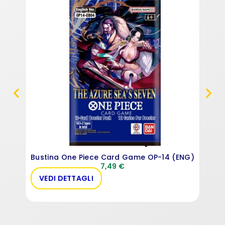
One
Bustina One Piece Card Game OP-14 (ENG)
7,49
€
VEDI DETTAGLI
VE