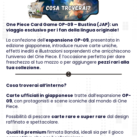
One Piece Card Game OP-09 – Bustina (JAP): un
viaggio esclusivo per i fan della lingua originale!
La confezione dell’
espansione OP-09
, presentata in
edizione giapponese, introduce nuove carte uniche,
effetti inediti e illustrazioni sorprendenti che arricchiscono
l’universo del
One Piece
. È l’occasione perfetta per dare
freschezza al tuo mazzo o per aggiungere
pezzi rari alla
tua collezione.
Cosa troverai all’interno?
Carte ufficiali in giapponese
tratte dall’espansione
OP-
09
, con protagonisti e scene iconiche dal mondo di One
Piece.
Possibilità di pescare
carte rare e super rare
dal design
raffinato e spettacolare.
Qualità premium
firmata Bandai, ideali sia per il gioco