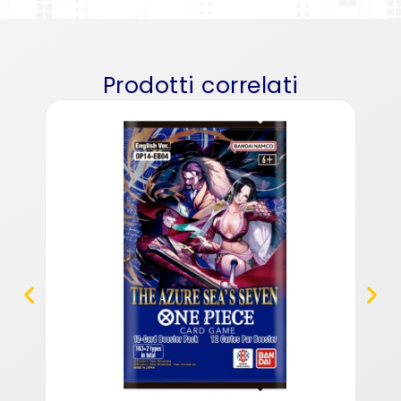
Prodotti correlati
One
Anim