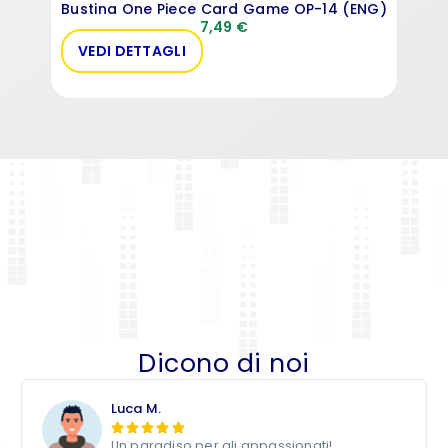
Bustina One Piece Card Game OP-14 (ENG)
7,49
€
VEDI DETTAGLI
VE
Dicono di noi
Luca M.





Un paradiso per gli appassionati!