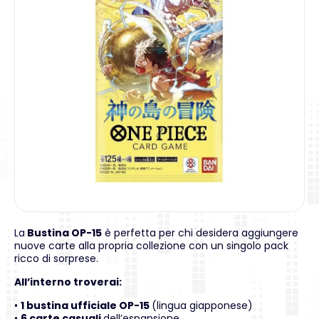
La
Bustina OP-15
è perfetta per chi desidera aggiungere
nuove carte alla propria collezione con un singolo pack
ricco di sorprese.
All’interno troverai:
•
1 bustina ufficiale OP-15
(lingua giapponese)
•
6 carte casuali
dell’espansione