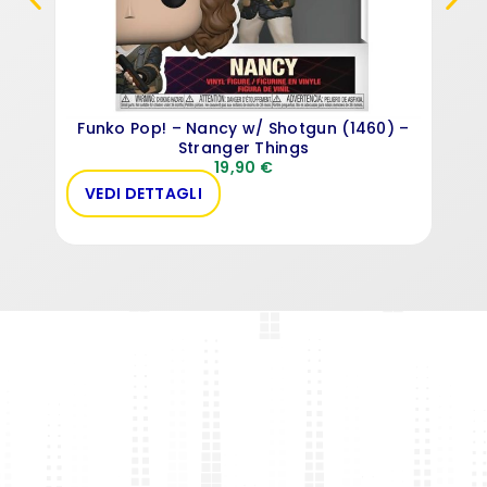
Funko Pop! – Nancy w/ Shotgun (1460) –
Stranger Things
19,90
€
VEDI DETTAGLI
VE