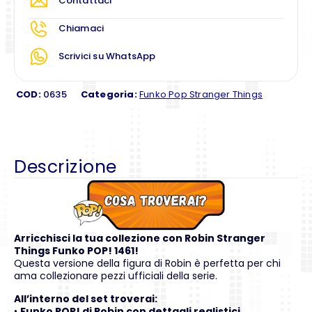
Contattaci
Chiamaci
Scrivici su WhatsApp
COD:
0635
Categoria:
Funko Pop Stranger Things
Descrizione
Arricchisci la tua collezione con Robin Stranger
Things Funko POP! 1461!
Questa versione della figura di Robin è perfetta per chi
ama collezionare pezzi ufficiali della serie.
All’interno del set troverai:
•
Funko POP! di Robin con dettagli realistici.