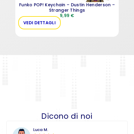
Funko POP! Keychain – Dustin Henderson –
Stranger Things
9,99
€
VEDI DETTAGLI
VE
Dicono di noi
Luca M.