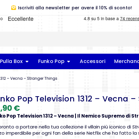
Iscriviti alla newsletter per avere il 10% di sconto!
Pulla Box
Funko Pop
Accessori
Merchand
1312 – Vecna – Stranger Things
nko Pop Television 1312 – Vecna –
,90
€
ko Pop Television 1312 – Vecna | Il Nemico Supremo di St
pronto a portare nella tua collezione il villain più iconico di
St
o imperdibile per ogni fan della serie Netflix che ha fatto la 