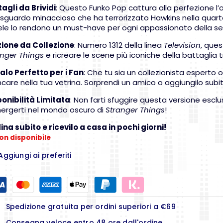
agli da Brividi
: Questo Funko Pop cattura alla perfezione l
 sguardo minaccioso che ha terrorizzato Hawkins nella quarta
le lo rendono un must-have per ogni appassionato della ser
zione da Collezione
: Numero 1312 della linea
Television
, ques
anger Things
e ricreare le scene più iconiche della battaglia t
alo Perfetto per i Fan
: Che tu sia un collezionista esperto
are nella tua vetrina. Sorprendi un amico o aggiungilo subito
ponibilità Limitata
: Non farti sfuggire questa versione escl
ergerti nel mondo oscuro di
Stranger Things
!
na subito e ricevilo a casa in pochi giorni!
on disponibile
Aggiungi ai preferiti
Spedizione gratuita per ordini superiori a €69
Consegna veloce entro 48 ore dall'ordine