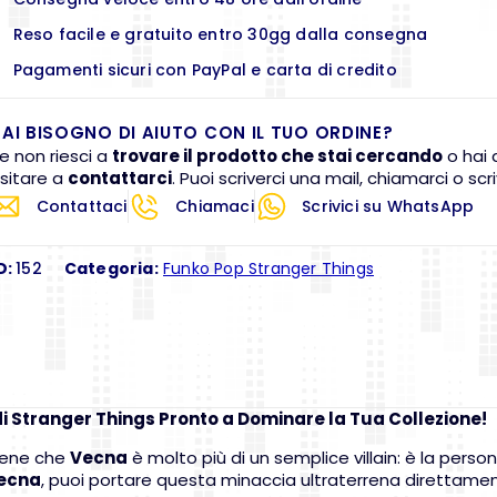
Reso facile e gratuito entro 30gg dalla consegna
Pagamenti sicuri con PayPal e carta di credito
AI BISOGNO DI AIUTO CON IL TUO ORDINE?
e non riesci a
trovare il prodotto che stai cercando
o hai 
sitare a
contattarci
. Puoi scriverci una mail, chiamarci o s
Contattaci
Chiamaci
Scrivici su WhatsApp
D:
152
Categoria:
Funko Pop Stranger Things
 di Stranger Things Pronto a Dominare la Tua Collezione!
 bene che
Vecna
è molto più di un semplice villain: è la perso
Vecna
, puoi portare questa minaccia ultraterrena direttamen