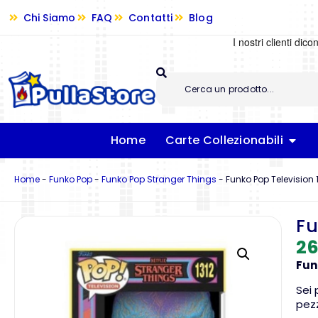
Chi Siamo
FAQ
Contatti
Blog
Home
Carte Collezionabili
Home
-
Funko Pop
-
Funko Pop Stranger Things
-
Funko Pop Television 
Fu
26
Fun
Sei 
pezz