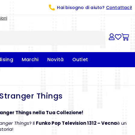
Hai bisogno di aiuto?
Contattaci!
ising
Marchi
Novità
Outlet
 Stranger Things
ranger Things nella Tua Collezione!
ranger Things
? Il
Funko Pop Television 1312 – Vecna
è un
storia!