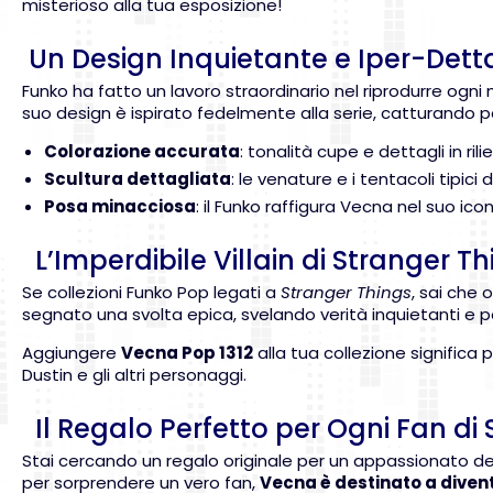
misterioso alla tua esposizione!
Un Design Inquietante e Iper-Dett
Funko ha fatto un lavoro straordinario nel riprodurre ogni
suo design è ispirato fedelmente alla serie, catturando
Colorazione accurata
: tonalità cupe e dettagli in r
Scultura dettagliata
: le venature e i tentacoli tipi
Posa minacciosa
: il Funko raffigura Vecna nel suo i
L’Imperdibile Villain di Stranger T
Se collezioni Funko Pop legati a
Stranger Things
, sai che 
segnato una svolta epica, svelando verità inquietanti e p
Aggiungere
Vecna Pop 1312
alla tua collezione signific
Dustin e gli altri personaggi.
Il Regalo Perfetto per Ogni Fan di
Stai cercando un regalo originale per un appassionato d
per sorprendere un vero fan,
Vecna è destinato a diven