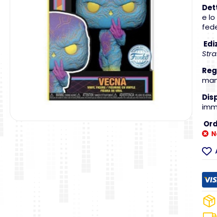
Dett
e lo
fede
Edi
Str
Reg
manc
Dis
imm
Ordi
N