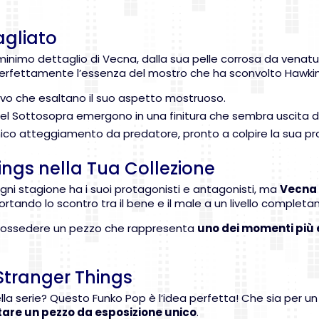
agliato
 minimo dettaglio di Vecna, dalla sua pelle corrosa da venatu
 perfettamente l’essenza del mostro che ha sconvolto Hawkin
ilievo che esaltano il suo aspetto mostruoso.
ci del Sottosopra emergono in una finitura che sembra uscita
conico atteggiamento da predatore, pronto a colpire la sua pr
hings nella Tua Collezione
ogni stagione ha i suoi protagonisti e antagonisti, ma
Vecna 
ortando lo scontro tra il bene e il male a un livello comple
a possedere un pezzo che rappresenta
uno dei momenti più 
 Stranger Things
ella serie? Questo Funko Pop è l’idea perfetta! Che sia per
tare un pezzo da esposizione unico
.