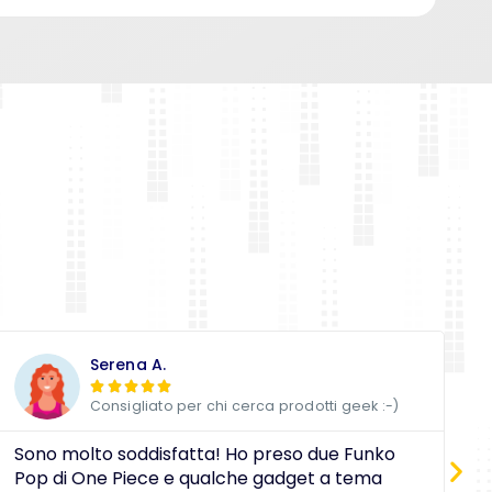
Serena A.





Consigliato per chi cerca prodotti geek :-)
Sono molto soddisfatta! Ho preso due Funko
D
Pop di One Piece e qualche gadget a tema
a