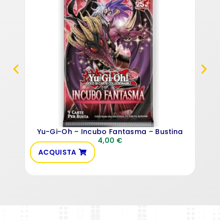
Yu-Gi-Oh – Incubo Fantasma – Bustina
4,00
€
ACQUISTA
VE