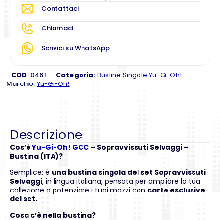
Contattaci
Chiamaci
Scrivici su WhatsApp
COD:
0461
Categoria:
Bustine Singole Yu-Gi-Oh!
Marchio:
Yu-Gi-Oh!
Descrizione
Cos’è
Yu-Gi-Oh! GCC
– Sopravvissuti Selvaggi –
Bustina (ITA)?
Semplice: è
una bustina singola del set Sopravvissuti
Selvaggi
, in lingua italiana, pensata per ampliare la tua
collezione o potenziare i tuoi mazzi con
carte esclusive
del set.
Cosa c’è nella bustina?