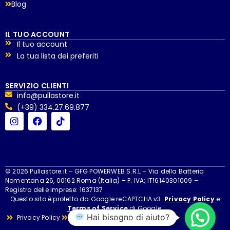
Blog
IL TUO ACCOUNT
Il tuo account
La tua lista dei preferiti
SERVIZIO CLIENTI
info@pullastore.it
(+39) 334.27.69.877
© 2026 Pullastore.it – GFG POWERWEB S.R.L – Via della Batteria
Nomentana 26, 00162 Roma (Italia) – P. IVA: IT16140301009 –
Registro delle imprese: 1637137
Questo sito è protetto da Google reCAPTCHA v3:
Privacy Policy
e
Terms of Service
di Google.
Hai bisogno di aiuto?
Privacy Policy
Cookie Policy
Cookie