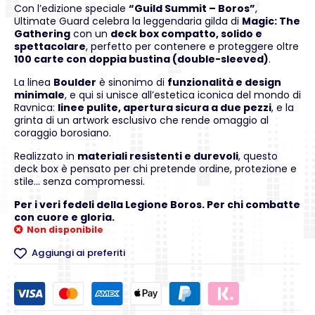
Con l’edizione speciale
“Guild Summit – Boros”
,
Ultimate Guard celebra la leggendaria gilda di
Magic: The
Gathering
con un
deck box compatto, solido e
spettacolare
, perfetto per contenere e proteggere oltre
100 carte con doppia bustina (double-sleeved)
.
La linea
Boulder
è sinonimo di
funzionalità e design
minimale
, e qui si unisce all’estetica iconica del mondo di
Ravnica:
linee pulite, apertura sicura a due pezzi
, e la
grinta di un artwork esclusivo che rende omaggio al
coraggio borosiano.
Realizzato in
materiali resistenti e durevoli
, questo
deck box è pensato per chi pretende ordine, protezione e
stile… senza compromessi.
Per i veri fedeli della Legione Boros. Per chi combatte
con cuore e gloria.
Non disponibile
Aggiungi ai preferiti