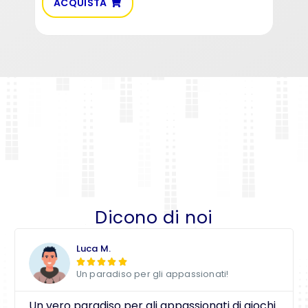
ACQUISTA
AC
Dicono di noi
Luca M.





Un paradiso per gli appassionati!
Un vero paradiso per gli appassionati di giochi