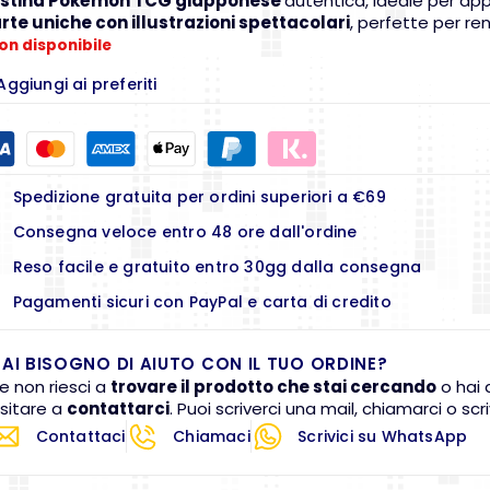
stina Pokémon TCG giapponese
autentica, ideale per appa
rte uniche con illustrazioni spettacolari
, perfette per re
on disponibile
Aggiungi ai preferiti
Spedizione gratuita per ordini superiori a €69
Consegna veloce entro 48 ore dall'ordine
Reso facile e gratuito entro 30gg dalla consegna
Pagamenti sicuri con PayPal e carta di credito
AI BISOGNO DI AIUTO CON IL TUO ORDINE?
e non riesci a
trovare il prodotto che stai cercando
o hai 
sitare a
contattarci
. Puoi scriverci una mail, chiamarci o s
Contattaci
Chiamaci
Scrivici su WhatsApp