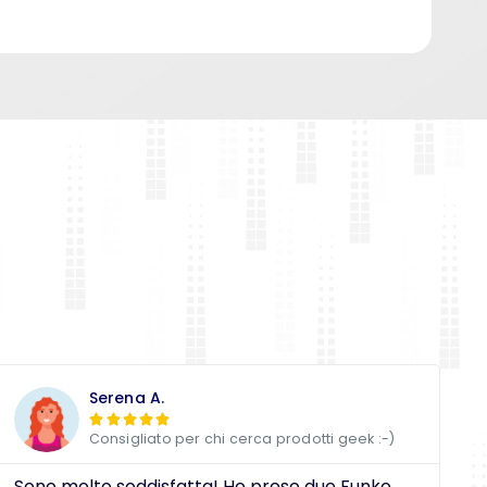
Serena A.





Consigliato per chi cerca prodotti geek :-)
Sono molto soddisfatta! Ho preso due Funko
D