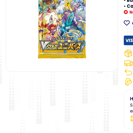
•
Bu
•
Ca
N
H
S
e