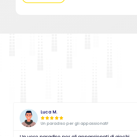
Luca M.





Un paradiso per gli appassionati!
Un vero paradiso per gli appassionati di giochi