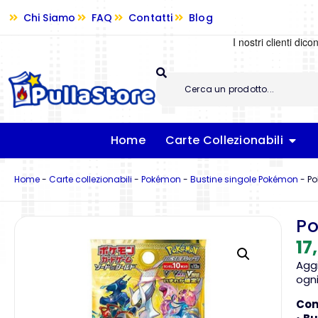
Chi Siamo
FAQ
Contatti
Blog
Home
Carte Collezionabili
Home
-
Carte collezionabili
-
Pokémon
-
Bustine singole Pokémon
-
Po
Po
17
Agg
ogni
Con