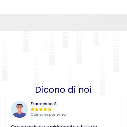
Dicono di noi
Francesco S.





Ottima esperienza
Ordine arrivato rapidamente e tutto in