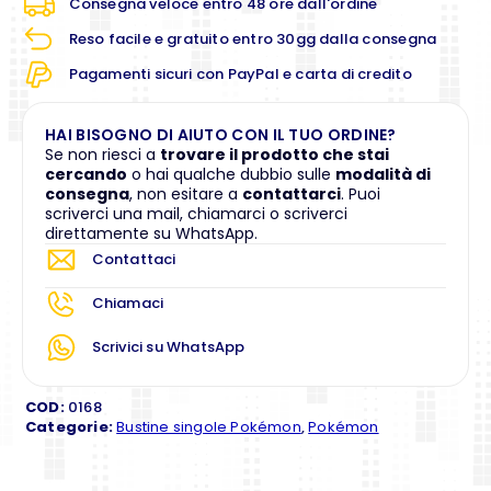
Consegna veloce entro 48 ore dall'ordine
Reso facile e gratuito entro 30gg dalla consegna
Pagamenti sicuri con PayPal e carta di credito
HAI BISOGNO DI AIUTO CON IL TUO ORDINE?
Se non riesci a
trovare il prodotto che stai
cercando
o hai qualche dubbio sulle
modalità di
consegna
, non esitare a
contattarci
. Puoi
scriverci una mail, chiamarci o scriverci
direttamente su WhatsApp.
Contattaci
Chiamaci
Scrivici su WhatsApp
COD:
0168
Categorie:
Bustine singole Pokémon
,
Pokémon