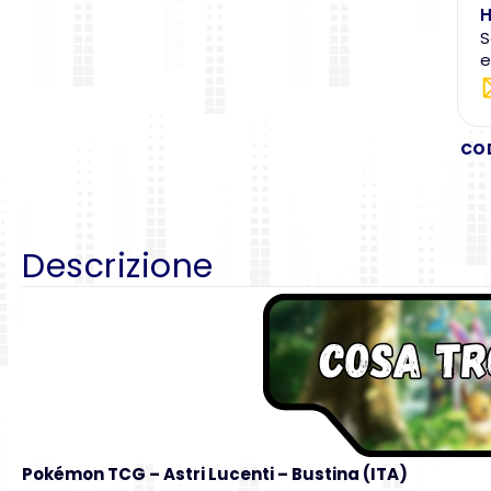
H
S
e
CO
Descrizione
Pokémon TCG
– Astri Lucenti – Bustina (ITA)