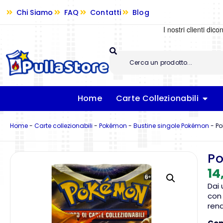
Chi Siamo
FAQ
Contatti
Blog
Home
Carte Collezionabili
Home
-
Carte collezionabili
-
Pokémon
-
Bustine singole Pokémon
-
Po
Po
14
Dai 
con 
rend