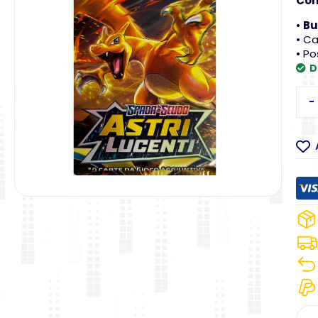
Con
•
Bu
• Ca
• Po
D
-