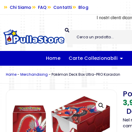
Chi Siamo
FAQ
Contatti
Blog
Home
Carte Collezionabili
Home
-
Merchandising
-
Pokémon Deck Box Ultra-PRO Koraidon
Po
3,
Da
Nel 
camp