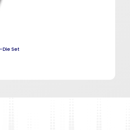
-Die Set
A