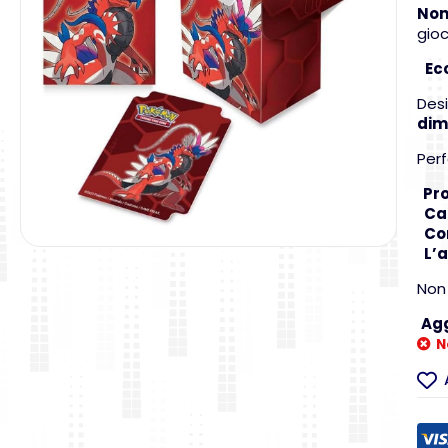
Non
gioc
Ec
Desi
dim
Perf
Pro
Cap
Com
L’a
Non 
Agg
N