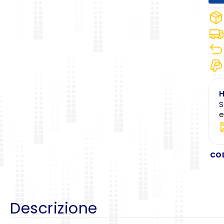
H
S
e
CO
Descrizione