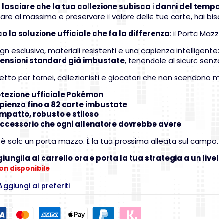
 lasciare che la tua collezione subisca i danni del tempo
are al massimo e preservare il valore delle tue carte, hai bis
co la soluzione ufficiale che fa la differenza
: il Porta Ma
gn esclusivo, materiali resistenti e una capienza intelligen
ensioni standard già imbustate
, tenendole al sicuro senza
etto per tornei, collezionisti e giocatori che non scendono
tezione ufficiale Pokémon
ienza fino a 82 carte imbustate
patto, robusto e stiloso
ccessorio che ogni allenatore dovrebbe avere
è solo un porta mazzo. È la tua prossima alleata sul campo.
iungila al carrello ora e porta la tua strategia a un live
on disponibile
Aggiungi ai preferiti