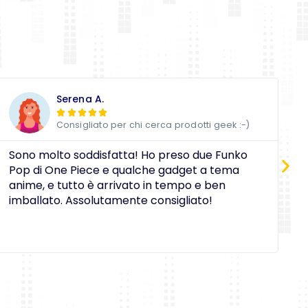
Serena A.





Consigliato per chi cerca prodotti geek :-)
Sono molto soddisfatta! Ho preso due Funko
D
Pop di One Piece e qualche gadget a tema
a
anime, e tutto è arrivato in tempo e ben
c
imballato. Assolutamente consigliato!
e
O
i