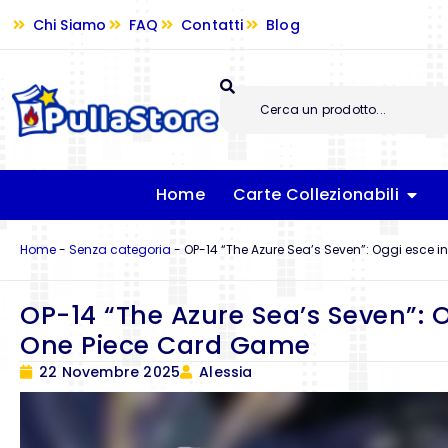
Chi Siamo
FAQ
Contatti
Blog
Home
Carte Collezionabili
Home
-
Senza categoria
-
OP-14 “The Azure Sea’s Seven”: Oggi esce 
OP-14 “The Azure Sea’s Seven”: O
One Piece Card Game
22 Novembre 2025
Alessia