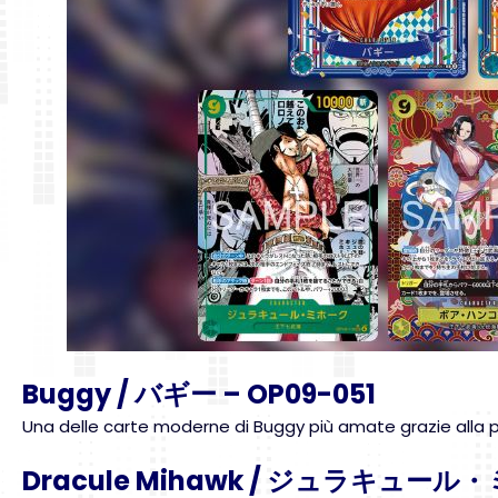
Buggy / バギー – OP09-051
Una delle carte moderne di Buggy più amate grazie alla pose 
Dracule Mihawk / ジュラキュール・ミ