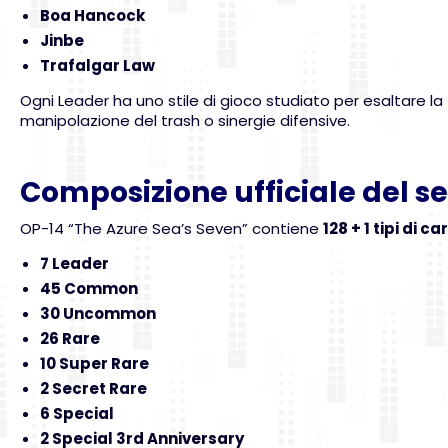
Boa Hancock
Jinbe
Trafalgar Law
Ogni Leader ha uno stile di gioco studiato per esaltare la
manipolazione del trash o sinergie difensive.
Composizione ufficiale del se
OP-14 “The Azure Sea’s Seven” contiene
128 + 1 tipi di ca
7 Leader
45 Common
30 Uncommon
26 Rare
10 Super Rare
2 Secret Rare
6 Special
2 Special 3rd Anniversary