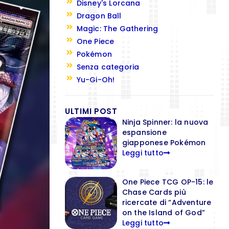
Disney's Lorcana
Dragon Ball
Magic: The Gathering
One Piece
Pokémon
Senza categoria
Yu-Gi-Oh!
ULTIMI POST
Ninja Spinner: la nuova
espansione
giapponese Pokémon
Leggi tutto
One Piece TCG OP-15: le
Chase Cards più
ricercate di “Adventure
on the Island of God”
Leggi tutto