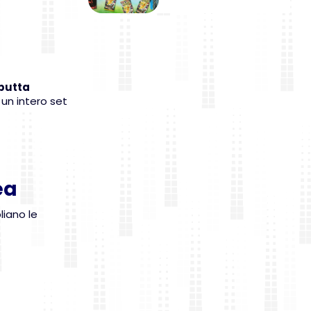
butta
 un intero set
ea
liano le