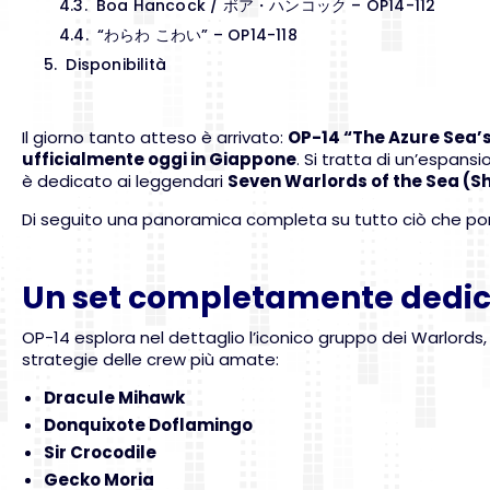
Boa Hancock / ボア・ハンコック – OP14-112
“わらわ こわい” – OP14-118
Disponibilità
Il giorno tanto atteso è arrivato:
OP-14 “The Azure Sea’
ufficialmente oggi in Giappone
. Si tratta di un’espan
è dedicato ai leggendari
Seven Warlords of the Sea (S
Di seguito una panoramica completa su tutto ciò che po
Un set completamente dedica
OP-14 esplora nel dettaglio l’iconico gruppo dei Warlords
strategie delle crew più amate:
Dracule Mihawk
Donquixote Doflamingo
Sir Crocodile
Gecko Moria