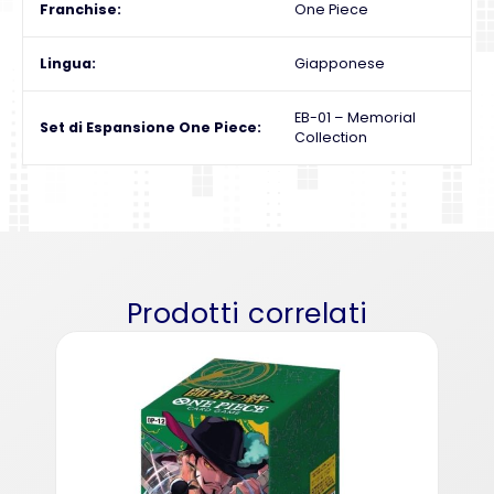
Franchise
One Piece
Lingua
Giapponese
EB-01 – Memorial
Set di Espansione One Piece
Collection
Prodotti correlati
One