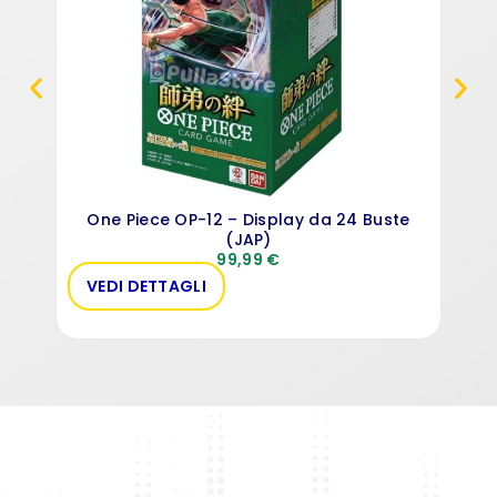
One Piece OP-12 – Display da 24 Buste
(JAP)
99,99
€
VEDI DETTAGLI
VE