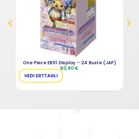
One Piece EB01 Display – 24 Buste (JAP)
80,90
€
VEDI DETTAGLI
VE