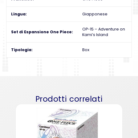
Lingua
Giapponese
OP-15 – Adventure on
Set di Espansione One Piece
Kami’s Island
Tipologia
Box
Prodotti correlati
On