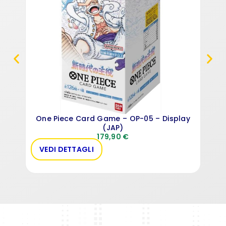
One Piece Card Game – OP-05 – Display
(JAP)
179,90
€
VEDI DETTAGLI
VE