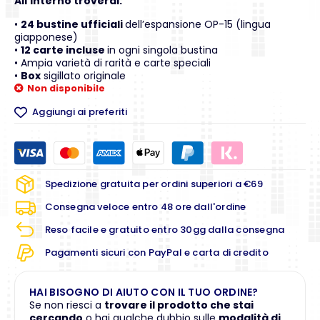
All’interno troverai:
•
24 bustine ufficiali
dell’espansione OP-15 (lingua
giapponese)
•
12 carte incluse
in ogni singola bustina
• Ampia varietà di rarità e carte speciali
•
Box
sigillato originale
Non disponibile
Aggiungi ai preferiti
Spedizione gratuita per ordini superiori a €69
Consegna veloce entro 48 ore dall'ordine
Reso facile e gratuito entro 30gg dalla consegna
Pagamenti sicuri con PayPal e carta di credito
HAI BISOGNO DI AIUTO CON IL TUO ORDINE?
Se non riesci a
trovare il prodotto che stai
cercando
o hai qualche dubbio sulle
modalità di