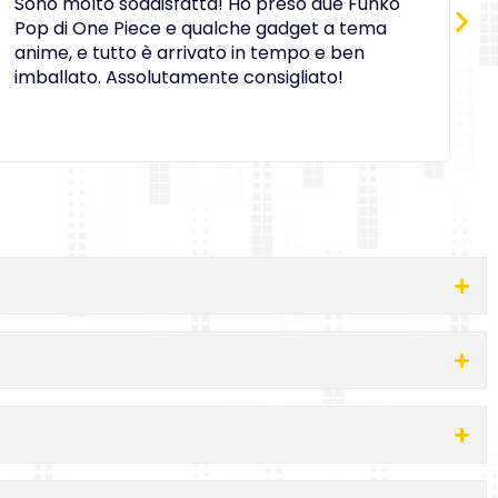
Sono molto soddisfatta! Ho preso due Funko
D
Pop di One Piece e qualche gadget a tema
a
anime, e tutto è arrivato in tempo e ben
c
imballato. Assolutamente consigliato!
e
O
i