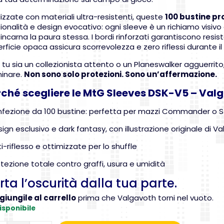
izzate con materiali ultra-resistenti, queste
100 bustine pr
ionalità e design evocativo: ogni sleeve è un richiamo visivo
incarna la paura stessa. I bordi rinforzati garantiscono resis
rficie opaca assicura scorrevolezza e zero riflessi durante i
tu sia un collezionista attento o un Planeswalker agguerrito
inare.
Non sono solo protezioni. Sono un’affermazione.
rché scegliere le MtG Sleeves DSK-V5 – Valg
fezione da 100 bustine: perfetta per mazzi Commander o 
gn esclusivo e dark fantasy, con illustrazione originale di V
-riflesso e ottimizzate per lo shuffle
ezione totale contro graffi, usura e umidità
rta l’oscurità dalla tua parte.
giungile al carrello
prima che Valgavoth torni nel vuoto.
isponibile