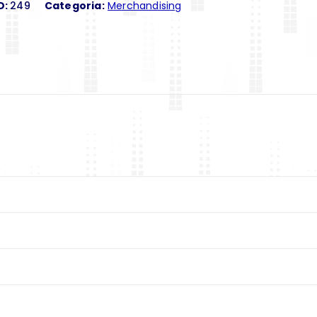
D:
249
Categoria:
Merchandising