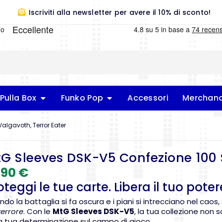
Iscriviti alla newsletter per avere il 10% di sconto!
Pulla Box
Funko Pop
Accessori
Merchand
algavoth, Terror Eater
G Sleeves DSK-V5 Confezione 100 S
,90
€
oteggi le tue carte. Libera il tuo poter
do la battaglia si fa oscura e i piani si intrecciano nel caos
terrore
. Con le
MtG Sleeves DSK-V5
, la tua collezione non 
a tua determinazione sul campo di gioco.