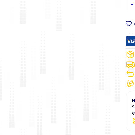
-
H
S
e