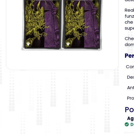
Real
funz
che 
supe
Che 
dom
Pe
Con
Desi
Anti
Prot
Po
Ag
D