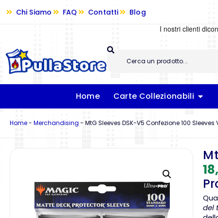
Chi Siamo
FAQ
Contatti
Blog
Home
Carte Collezionabili
Home
-
Merchandising
-
MtG Sleeves DSK-V5 Confezione 100 Sleeves V
Mt
18
Pr
Quan
del 
dell