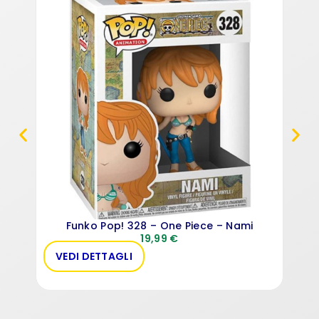
Fun
Funko Pop! 328 – One Piece – Nami
19,99
€
VEDI DETTAGLI
VE