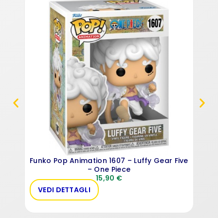
Fun
Funko Pop Animation 1607 – Luffy Gear Five
– One Piece
15,90
€
VEDI DETTAGLI
AC