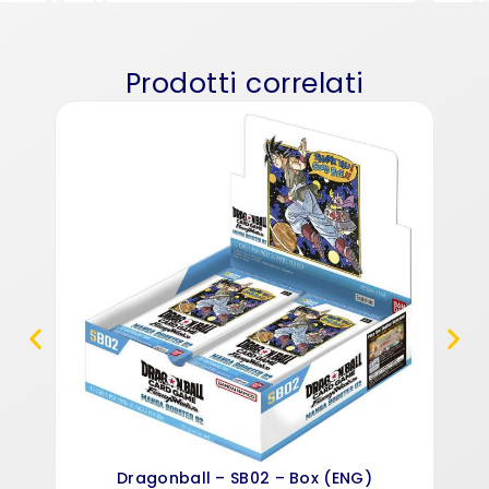
Prodotti correlati
Dr
Wo
Dragonball – SB02 – Box (ENG)