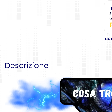
H
S
e
CO
Descrizione