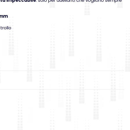
lità impeccabile
: solo per duellanti che vogliono sempre
 mm
trollo