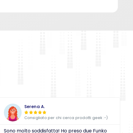
Serena A.





Consigliato per chi cerca prodotti geek :-)
Sono molto soddisfatta! Ho preso due Funko
D