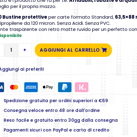
to è l prodotto che fa per te.
Affidabili, robuste e di qua
eglio per il proprio mazzo.
0 Bustine protettive
per carte formato Standard,
63,5×88
lipropilene da 120 micron. Senza Acidi. Senza PVC.
onte trasparente con retro matte ruvido per un perfetto con
isponibile
+
AGGIUNGI AL CARRELLO
Aggiungi ai preferiti
Spedizione gratuita per ordini superiori a €69
Consegna veloce entro 48 ore dall'ordine
Reso facile e gratuito entro 30gg dalla consegna
Pagamenti sicuri con PayPal e carta di credito