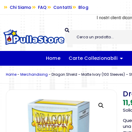
Chi Siamo
FAQ
Contatti
Blog
Home
Carte Collezionabili
Home
-
Merchandising
-
Dragon Shield – Matte Ivory (100 Sleeves) –
Dr
11
Sol
Que
una 