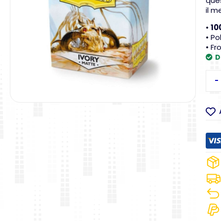
ques
il m
•
10
• Po
• Fr
D
-