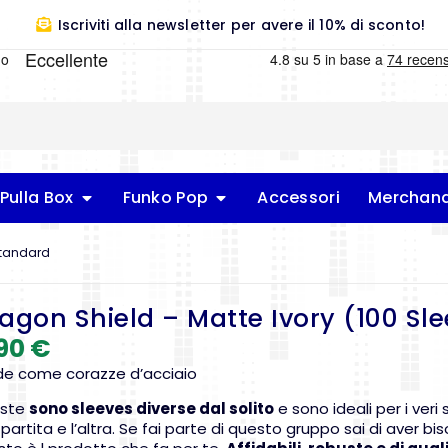
Iscriviti alla newsletter per avere il 10% di sconto!
Pulla Box
Funko Pop
Accessori
Merchand
 Standard
agon Shield – Matte Ivory (100 Sl
,90
€
ide come corazze d’acciaio
ste
sono sleeves diverse dal solito
e sono ideali per i ver
partita e l’altra. Se fai parte di questo gruppo sai di aver bi