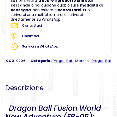
Se non riesci a
trovare il prodotto che stai
cercando
o hai qualche dubbio sulle
modalità di
consegna
, non esitare a
contattarci
. Puoi
scriverci una mail, chiamarci o scriverci
direttamente su WhatsApp.
Contattaci
Chiamaci
Scrivici su WhatsApp
COD:
0206
Categoria:
Dragon Ball
Marchio:
Dragon Ball
Descrizione
Dragon Ball Fusion World –
New Adventure (FB-05)
: