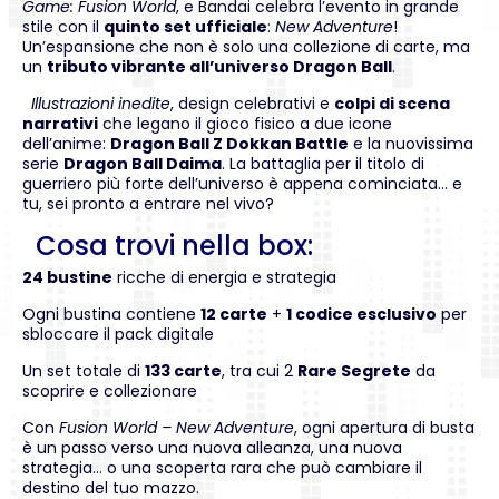
Game: Fusion World
, e Bandai celebra l’evento in grande
stile con il
quinto set ufficiale
:
New Adventure
!
Un’espansione che non è solo una collezione di carte, ma
un
tributo vibrante all’universo Dragon Ball
.
Illustrazioni inedite
, design celebrativi e
colpi di scena
narrativi
che legano il gioco fisico a due icone
dell’anime:
Dragon Ball Z Dokkan Battle
e la nuovissima
serie
Dragon Ball Daima
. La battaglia per il titolo di
guerriero più forte dell’universo è appena cominciata… e
tu, sei pronto a entrare nel vivo?
Cosa trovi nella box:
24 bustine
ricche di energia e strategia
Ogni bustina contiene
12 carte
+
1 codice esclusivo
per
sbloccare il pack digitale
Un set totale di
133 carte
, tra cui 2
Rare Segrete
da
scoprire e collezionare
Con
Fusion World – New Adventure
, ogni apertura di busta
è un passo verso una nuova alleanza, una nuova
strategia… o una scoperta rara che può cambiare il
destino del tuo mazzo.