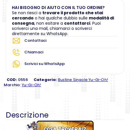
HAI BISOGNO DI AIUTO CON IL TUO ORDINE?
Se non riesci a
trovare il prodotto che stai
cercando
o hai qualche dubbio sulle
modalità di
consegna
, non esitare a
contattarci
. Puoi
scriverci una mail, chiamarci o scriverci
direttamente su WhatsApp.
Contattaci
Chiamaci
Scrivici su WhatsApp
COD:
0556
Categoria:
Bustine Singole Yu-Gi-Oh!
Marchio:
Yu-Gi-Oh!
Descrizione