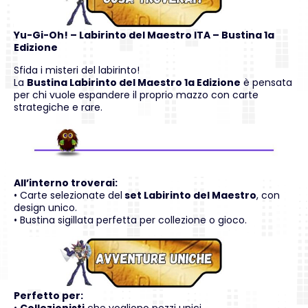
Yu-Gi-Oh!
– Labirinto del Maestro ITA – Bustina 1a
Edizione
Sfida i misteri del labirinto!
La
Bustina Labirinto del Maestro 1a Edizione
è pensata
per chi vuole espandere il proprio mazzo con carte
strategiche e rare.
All’interno troverai:
• Carte selezionate del
set Labirinto del Maestro
, con
design unico.
• Bustina sigillata perfetta per collezione o gioco.
Perfetto per: