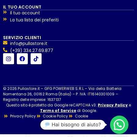
IL TUO ACCOUNT
Il tuo account
La tua lista dei preferiti
SERVIZIO CLIENTI
info@pullastore.it
(+39) 334.27.69.877
© 2026 Pullastore.it – GFG POWERWEB S.R.L – Via della Batteria
Nomentana 26, 00162 Roma (Italia) – P. IVA: IT16140301009 –
Registro delle imprese: 1637137
Questo sito è protetto da Google reCAPTCHA v3:
Privacy Policy
e
Terms of Service
di Google.
Privacy Policy
Cookie Policy
Cookie
Hai bisogno di aiuto?