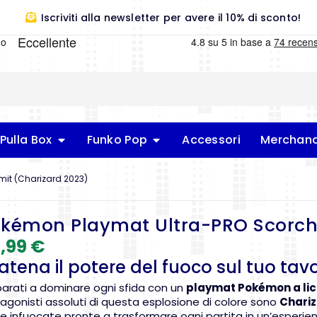
Iscriviti alla newsletter per avere il 10% di sconto!
Pulla Box
Funko Pop
Accessori
Merchand
it (Charizard 2023)
kémon Playmat Ultra-PRO Scorch
,99
€
atena il potere del fuoco sul tuo tav
parati a dominare ogni sfida con un
playmat Pokémon a lic
agonisti assoluti di questa esplosione di colore sono
Chariz
e infuocate pronte a trasformare ogni partita in un’esperie