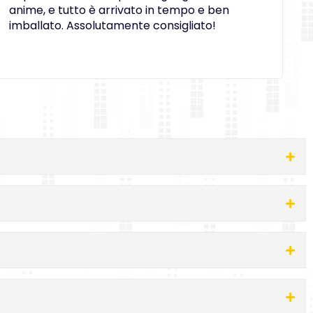
anime, e tutto è arrivato in tempo e ben
c
imballato. Assolutamente consigliato!
e
O
i