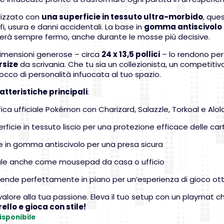
lizzato con
una superficie in tessuto ultra-morbido
, que
fi, usura e danni accidentali. La base in
gomma antiscivolo
terà sempre fermo, anche durante le mosse più decisive.
dimensioni generose – circa
24 x 13,5 pollici
– lo rendono per
rsize
da scrivania. Che tu sia un collezionista, un competit
occo di personalità infuocata al tuo spazio.
atteristiche principali
:
ica ufficiale Pokémon con Charizard, Salazzle, Torkoal e Al
rficie in tessuto liscio per una protezione efficace delle car
e in gomma antiscivolo per una presa sicura
ale anche come mousepad da casa o ufficio
tende perfettamente in piano per un’esperienza di gioco ot
valore alla tua passione. Eleva il tuo setup con un playmat c
ello e gioca con stile!
isponibile