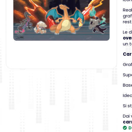
Rea
graf
res
Le 
ove
un t
Car
Graf
Supe
Bas
Ide
Si s
Dai 
carr
D