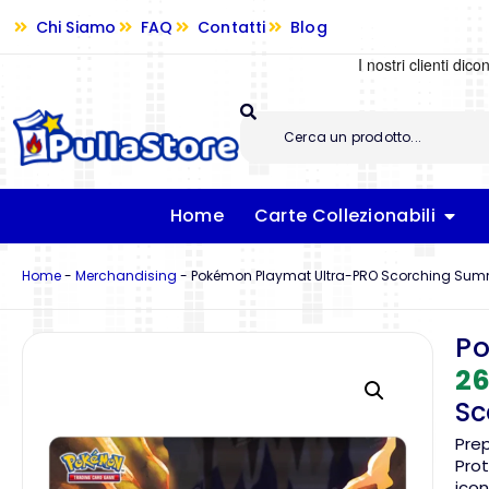
Chi Siamo
FAQ
Contatti
Blog
Home
Carte Collezionabili
Home
-
Merchandising
-
Pokémon Playmat Ultra-PRO Scorching Summ
Po
26
Sc
Pre
Prot
icon