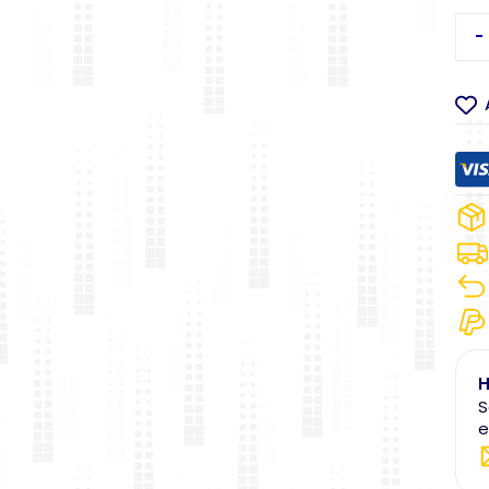
-
H
S
e