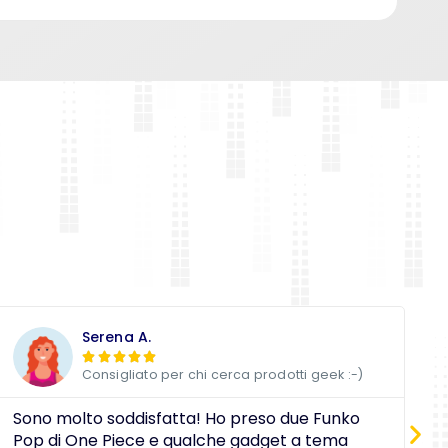
Serena A.





Consigliato per chi cerca prodotti geek :-)
Sono molto soddisfatta! Ho preso due Funko
D
Pop di One Piece e qualche gadget a tema
a