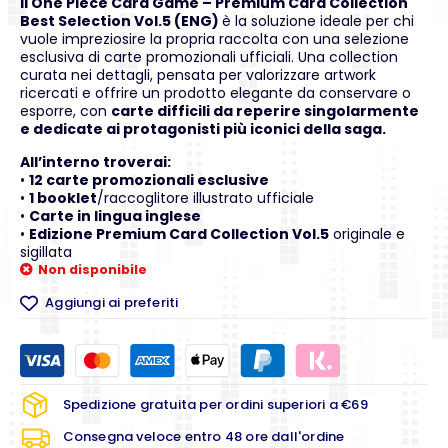
Il One Piece Card Game – Premium Card Collection
Best Selection Vol.5 (ENG)
è la soluzione ideale per chi
vuole impreziosire la propria raccolta con una selezione
esclusiva di carte promozionali ufficiali. Una collection
curata nei dettagli, pensata per valorizzare artwork
ricercati e offrire un prodotto elegante da conservare o
esporre, con
carte difficili da reperire singolarmente
e dedicate ai protagonisti più iconici della saga.
All’interno troverai:
•
12 carte promozionali esclusive
•
1 booklet
/raccoglitore illustrato ufficiale
•
Carte in lingua inglese
•
Edizione Premium Card Collection Vol.5
originale e
sigillata
Non disponibile
Aggiungi ai preferiti
Spedizione gratuita per ordini superiori a €69
Consegna veloce entro 48 ore dall'ordine