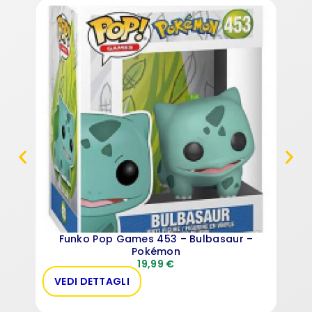
F
Funko Pop Games 453 – Bulbasaur –
Pokémon
19,99
€
VEDI DETTAGLI
AC