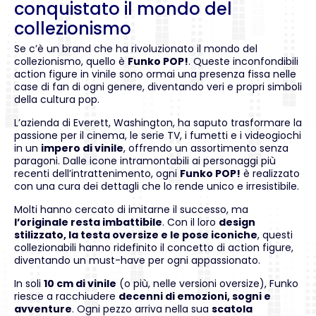
conquistato il mondo del
collezionismo
Se c’è un brand che ha rivoluzionato il mondo del
collezionismo, quello è
Funko POP!
. Queste inconfondibili
action figure in vinile sono ormai una presenza fissa nelle
case di fan di ogni genere, diventando veri e propri simboli
della cultura pop.
L’azienda di Everett, Washington, ha saputo trasformare la
passione per il cinema, le serie TV, i fumetti e i videogiochi
in un
impero di vinile
, offrendo un assortimento senza
paragoni. Dalle icone intramontabili ai personaggi più
recenti dell’intrattenimento, ogni
Funko POP!
è realizzato
con una cura dei dettagli che lo rende unico e irresistibile.
Molti hanno cercato di imitarne il successo, ma
l’originale resta imbattibile
. Con il loro
design
stilizzato, la testa oversize e le pose iconiche
, questi
collezionabili hanno ridefinito il concetto di action figure,
diventando un must-have per ogni appassionato.
In soli
10 cm di vinile
(o più, nelle versioni oversize), Funko
riesce a racchiudere
decenni di emozioni, sogni e
avventure
. Ogni pezzo arriva nella sua
scatola