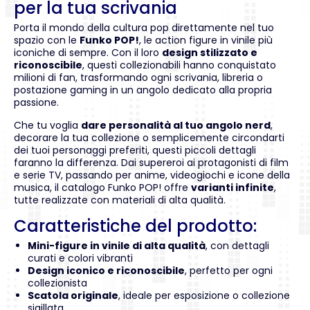
per la tua scrivania
Porta il mondo della cultura pop direttamente nel tuo
spazio con le
Funko POP!
, le action figure in vinile più
iconiche di sempre. Con il loro
design stilizzato e
riconoscibile
, questi collezionabili hanno conquistato
milioni di fan, trasformando ogni scrivania, libreria o
postazione gaming in un angolo dedicato alla propria
passione.
Che tu voglia
dare personalità al tuo angolo nerd
,
decorare la tua collezione o semplicemente circondarti
dei tuoi personaggi preferiti, questi piccoli dettagli
faranno la differenza. Dai supereroi ai protagonisti di film
e serie TV, passando per anime, videogiochi e icone della
musica, il catalogo Funko POP! offre
varianti infinite
,
tutte realizzate con materiali di alta qualità.
Caratteristiche del prodotto:
Mini-figure in vinile di alta qualità
, con dettagli
curati e colori vibranti
Design iconico e riconoscibile
, perfetto per ogni
collezionista
Scatola originale
, ideale per esposizione o collezione
sigillata