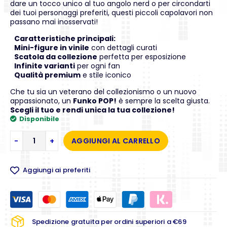
dare un tocco unico al tuo angolo nerd o per circondarti
dei tuoi personaggi preferiti, questi piccoli capolavori non
passano mai inosservati!
Caratteristiche principali:
Mini-figure in vinile
con dettagli curati
Scatola da collezione
perfetta per esposizione
Infinite varianti
per ogni fan
Qualità premium
e stile iconico
Che tu sia un veterano del collezionismo o un nuovo
appassionato, un
Funko POP!
è sempre la scelta giusta.
Scegli il tuo e rendi unica la tua collezione!
Disponibile
-
+
AGGIUNGI AL CARRELLO
Aggiungi ai preferiti
Spedizione gratuita per ordini superiori a €69