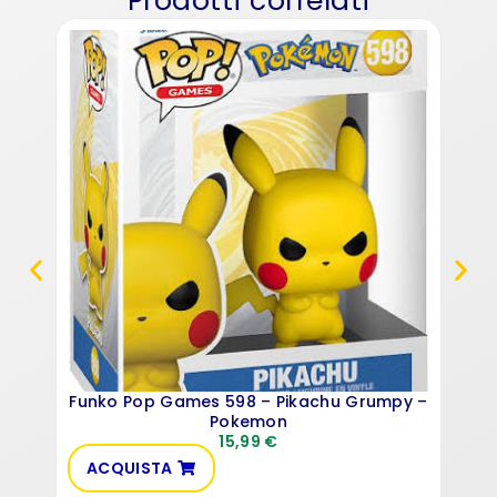
Prodotti correlati
F
Funko Pop Games 598 – Pikachu Grumpy –
Pokemon
15,99
€
ACQUISTA
AC