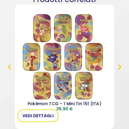
Pok
Pokémon TCG – 1 Mini Tin 151 (ITA)
39,90
€
VEDI DETTAGLI
VE