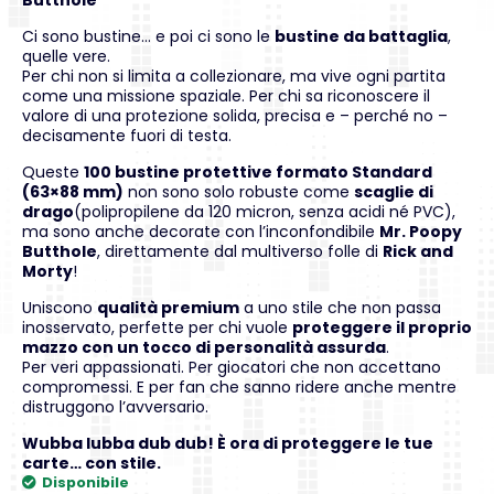
Ci sono bustine… e poi ci sono le
bustine da battaglia
,
quelle vere.
Per chi non si limita a collezionare, ma vive ogni partita
come una missione spaziale. Per chi sa riconoscere il
valore di una protezione solida, precisa e – perché no –
decisamente fuori di testa.
Queste
100 bustine protettive formato Standard
(63×88 mm)
non sono solo robuste come
scaglie di
drago
(polipropilene da 120 micron, senza acidi né PVC),
ma sono anche decorate con l’inconfondibile
Mr. Poopy
Butthole
, direttamente dal multiverso folle di
Rick and
Morty
!
Uniscono
qualità premium
a uno stile che non passa
inosservato, perfette per chi vuole
proteggere il proprio
mazzo con un tocco di personalità assurda
.
Per veri appassionati. Per giocatori che non accettano
compromessi. E per fan che sanno ridere anche mentre
distruggono l’avversario.
Wubba lubba dub dub! È ora di proteggere le tue
carte… con stile.
Disponibile