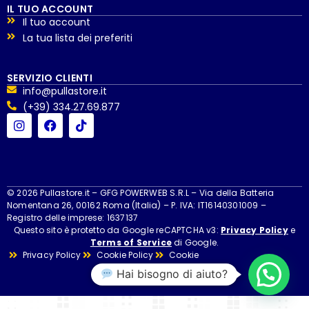
IL TUO ACCOUNT
Il tuo account
La tua lista dei preferiti
SERVIZIO CLIENTI
info@pullastore.it
(+39) 334.27.69.877
© 2026 Pullastore.it – GFG POWERWEB S.R.L – Via della Batteria
Nomentana 26, 00162 Roma (Italia) – P. IVA: IT16140301009 –
Registro delle imprese: 1637137
Questo sito è protetto da Google reCAPTCHA v3:
Privacy Policy
e
Terms of Service
di Google.
Privacy Policy
Cookie Policy
Cookie
Hai bisogno di aiuto?