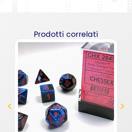
Prodotti correlati
Ulti
S