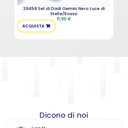
26458 Set di Dadi Gemini Nero Luce di
Stelle/Rosso
11,90
€
ACQUISTA
AC
Dicono di noi