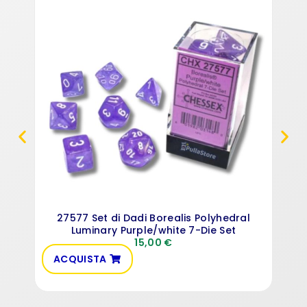
Dra
27577 Set di Dadi Borealis Polyhedral
Luminary Purple/white 7-Die Set
15,00
€
ACQUISTA
AC