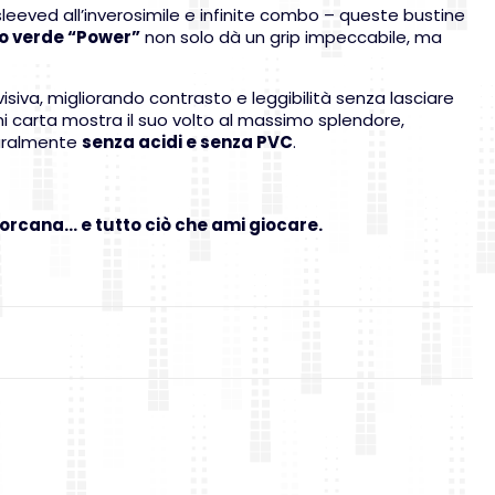
 sleeved all’inverosimile e infinite combo – queste bustine
do verde “Power”
non solo dà un grip impeccabile, ma
visiva, migliorando contrasto e leggibilità senza lasciare
ni carta mostra il suo volto al massimo splendore,
turalmente
senza acidi e senza PVC
.
orcana… e tutto ciò che ami giocare.