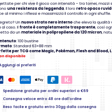
ettate per chi vive il gioco con intensità – tra tornei, mazzi
rono
una resistenza da leggenda
. Il loro
retro opaco ruvi
ce al minimo i riflessi e massimizza il controllo in ogni shuffle.
 segreto? Un
nuovo strato nero interno
che eleva la qualità 
a al caso. Il
fronte è completamente trasparente
, così og
tetta da un
materiale in polipropilene da 120 micron
, na
ntenuto
: 100 bustine
rmato
: Standard 63×88 mm
rfette per TCG come Magic, Pokémon, Flesh and Blood, L
on disponibile
Aggiungi ai preferiti
Spedizione gratuita per ordini superiori a €69
Consegna veloce entro 48 ore dall'ordine
Reso facile e gratuito entro 30gg dalla consegna