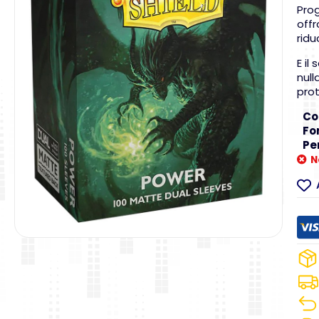
Prog
off
ridu
E il
null
pro
Co
Fo
Pe
N