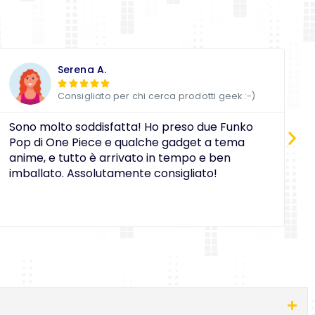
Serena A.





Consigliato per chi cerca prodotti geek :-)
Sono molto soddisfatta! Ho preso due Funko
D
Pop di One Piece e qualche gadget a tema
a
anime, e tutto è arrivato in tempo e ben
c
imballato. Assolutamente consigliato!
e
O
i