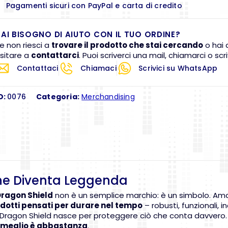
Pagamenti sicuri con PayPal e carta di credito
AI BISOGNO DI AIUTO CON IL TUO ORDINE?
e non riesci a
trovare il prodotto che stai cercando
o hai 
sitare a
contattarci
. Puoi scriverci una mail, chiamarci o s
Contattaci
Chiamaci
Scrivici su WhatsApp
D:
0076
Categoria:
Merchandising
one Diventa Leggenda
ragon Shield
non è un semplice marchio: è un simbolo. Amato
dotti pensati per durare nel tempo
– robusti, funzionali, i
ato Dragon Shield nasce per proteggere ciò che conta davvero.
il meglio è abbastanza
.