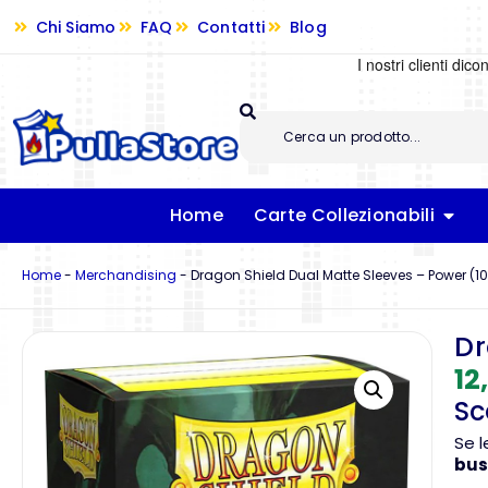
Chi Siamo
FAQ
Contatti
Blog
Home
Carte Collezionabili
Home
-
Merchandising
-
Dragon Shield Dual Matte Sleeves – Power (10
Dr
12
Sc
Se l
bus