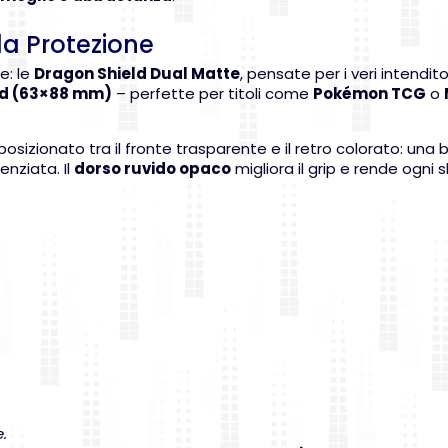
la Protezione
e: le
Dragon Shield Dual Matte
, pensate per i veri intenditor
d (63×88 mm)
– perfette per titoli come
Pokémon TCG
o
 posizionato tra il fronte trasparente e il retro colorato: un
nziata. Il
dorso ruvido opaco
migliora il grip e rende ogni 
.