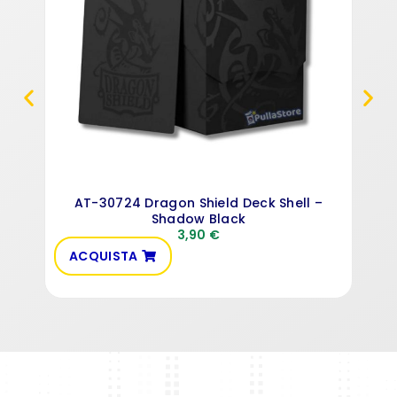
AT-30724 Dragon Shield Deck Shell –
Shadow Black
3,90
€
ACQUISTA
VE