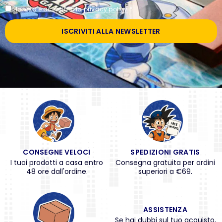
Ho letto e accettato la
privacy policy
*
ISCRIVITI ALLA NEWSLETTER
CONSEGNE VELOCI
SPEDIZIONI GRATIS
I tuoi prodotti a casa entro
Consegna gratuita per ordini
48 ore dall'ordine.
superiori a €69.
ASSISTENZA
Se hai dubbi sul tuo acquisto,