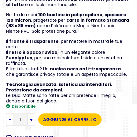
al tatto
e un look inconfondibile.
Hai tra le mani
100 bustine in polipropilene, spessore
120 micron
, progettate per
carte in formato Standard
(63 x 88 mm)
come Pokémon o Magic. Niente acidi.
Niente PVC. Solo protezione pura.
Il
fronte è trasparente
, per mettere in mostra le tue
carte.
Il
retro è opaco ruvido
, in un elegante colore
Eucalyptus
, per una mescolatura fluida e un’estetica
raffinata.
E tra i due strati? Un
nucleo nero anti-trasparenza
,
che garantisce privacy totale e un aspetto impeccabile.
Tecnologia avanzata. Estetica da intenditori.
Protezione da campioni.
Le Dual Matte sono fatte per chi pretende il meglio,
dentro e fuori dal gioco.
Disponibile
-
+
AGGIUNGI AL CARRELLO