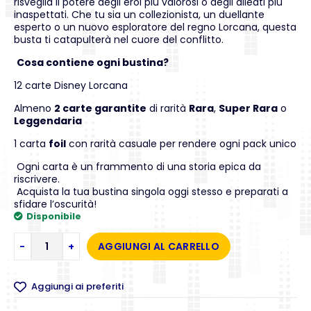
risveglia il potere degli eroi più valorosi o degli alleati più
inaspettati. Che tu sia un collezionista, un duellante
esperto o un nuovo esploratore del regno Lorcana, questa
busta ti catapulterà nel cuore del conflitto.
Cosa contiene ogni bustina?
12 carte Disney Lorcana
Almeno
2 carte garantite
di rarità
Rara
,
Super Rara
o
Leggendaria
1 carta
foil
con rarità casuale per rendere ogni pack unico
Ogni carta è un frammento di una storia epica da
riscrivere.
Acquista la tua bustina singola oggi stesso e preparati a
sfidare l’oscurità!
Disponibile
-
+
AGGIUNGI AL CARRELLO
Aggiungi ai preferiti