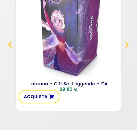
Lorcana – Gift Set Leggende – ITA
29,80
€
ACQUISTA
VE