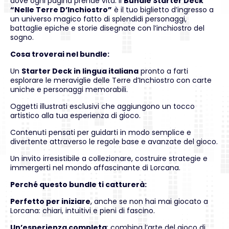
dove ogni pagina prende vita: il
Bundle Starter Deck
“Nelle Terre D’Inchiostro”
è il tuo biglietto d’ingresso a
un universo magico fatto di splendidi personaggi,
battaglie epiche e storie disegnate con l’inchiostro del
sogno.
Cosa troverai nel bundle:
Un
Starter Deck in lingua italiana
pronto a farti
esplorare le meraviglie delle Terre d’Inchiostro con carte
uniche e personaggi memorabili.
Oggetti illustrati esclusivi che aggiungono un tocco
artistico alla tua esperienza di gioco.
Contenuti pensati per guidarti in modo semplice e
divertente attraverso le regole base e avanzate del gioco.
Un invito irresistibile a collezionare, costruire strategie e
immergerti nel mondo affascinante di Lorcana.
Perché questo bundle ti catturerà:
Perfetto per iniziare
, anche se non hai mai giocato a
Lorcana: chiari, intuitivi e pieni di fascino.
Un’esperienza completa
: combina l’arte del gioco di