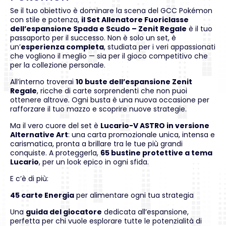
Se il tuo obiettivo è dominare la scena del GCC Pokémon
con stile e potenza,
il Set Allenatore Fuoriclasse
dell’espansione Spada e Scudo – Zenit Regale
è il tuo
passaporto per il successo. Non è solo un set, è
un’
esperienza completa
, studiata per i veri appassionati
che vogliono il meglio — sia per il gioco competitivo che
per la collezione personale.
All’interno troverai
10 buste dell’espansione Zenit
Regale
, ricche di carte sorprendenti che non puoi
ottenere altrove. Ogni busta è una nuova occasione per
rafforzare il tuo mazzo e scoprire nuove strategie.
Ma il vero cuore del set è
Lucario-V ASTRO in versione
Alternative Art
: una carta promozionale unica, intensa e
carismatica, pronta a brillare tra le tue più grandi
conquiste. A proteggerla,
65 bustine protettive a tema
Lucario
, per un look epico in ogni sfida.
E c’è di più:
45 carte Energia
per alimentare ogni tua strategia
Una
guida del giocatore
dedicata all’espansione,
perfetta per chi vuole esplorare tutte le potenzialità di