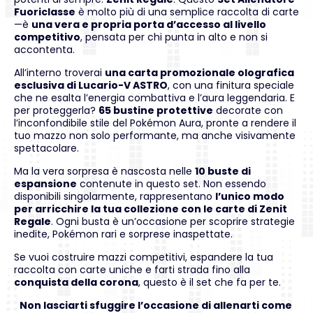
Fuoriclasse
è molto più di una semplice raccolta di carte
—è
una vera e propria porta d’accesso al livello
competitivo
, pensata per chi punta in alto e non si
accontenta.
All’interno troverai
una carta promozionale olografica
esclusiva di Lucario-V ASTRO
, con una finitura speciale
che ne esalta l’energia combattiva e l’aura leggendaria. E
per proteggerla?
65 bustine protettive
decorate con
l’inconfondibile stile del Pokémon Aura, pronte a rendere il
tuo mazzo non solo performante, ma anche visivamente
spettacolare.
Ma la vera sorpresa è nascosta nelle
10 buste di
espansione
contenute in questo set. Non essendo
disponibili singolarmente, rappresentano
l’unico modo
per arricchire la tua collezione con le carte di Zenit
Regale
. Ogni busta è un’occasione per scoprire strategie
inedite, Pokémon rari e sorprese inaspettate.
Se vuoi costruire mazzi competitivi, espandere la tua
raccolta con carte uniche e farti strada fino alla
conquista della corona
, questo è il set che fa per te.
Non lasciarti sfuggire l’occasione di allenarti come