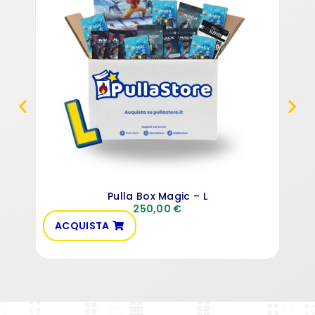
Pulla Box Magic – L
250,00
€
ACQUISTA
AC