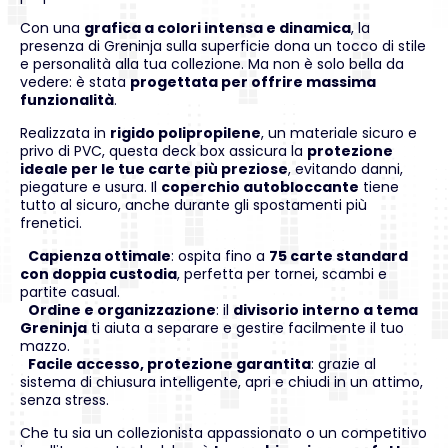
Con una
grafica a colori intensa e dinamica
, la
presenza di Greninja sulla superficie dona un tocco di stile
e personalità alla tua collezione. Ma non è solo bella da
vedere: è stata
progettata per offrire massima
funzionalità
.
Realizzata in
rigido polipropilene
, un materiale sicuro e
privo di PVC, questa deck box assicura la
protezione
ideale per le tue carte più preziose
, evitando danni,
piegature e usura. Il
coperchio autobloccante
tiene
tutto al sicuro, anche durante gli spostamenti più
frenetici.
Capienza ottimale
: ospita fino a
75 carte standard
con doppia custodia
, perfetta per tornei, scambi e
partite casual.
Ordine e organizzazione
: il
divisorio interno a tema
Greninja
ti aiuta a separare e gestire facilmente il tuo
mazzo.
Facile accesso, protezione garantita
: grazie al
sistema di chiusura intelligente, apri e chiudi in un attimo,
senza stress.
Che tu sia un collezionista appassionato o un competitivo