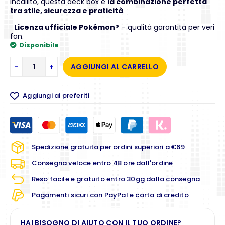
incallito, questa deck box è
la combinazione perfetta
tra stile, sicurezza e praticità
.
Licenza ufficiale Pokémon®
– qualità garantita per veri
fan.
Disponibile
-
+
AGGIUNGI AL CARRELLO
Aggiungi ai preferiti
Spedizione gratuita per ordini superiori a €69
Consegna veloce entro 48 ore dall'ordine
Reso facile e gratuito entro 30gg dalla consegna
Pagamenti sicuri con PayPal e carta di credito
HAI BISOGNO DI AIUTO CON IL TUO ORDINE?