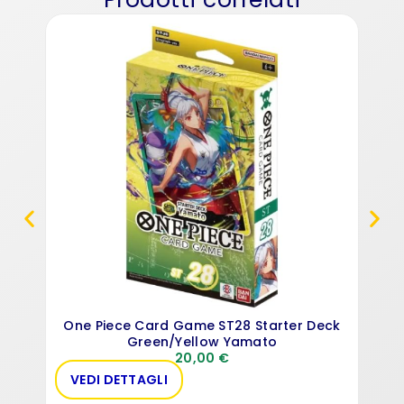
One 
One Piece Card Game ST28 Starter Deck
Green/Yellow Yamato
20,00
€
VEDI DETTAGLI
VE