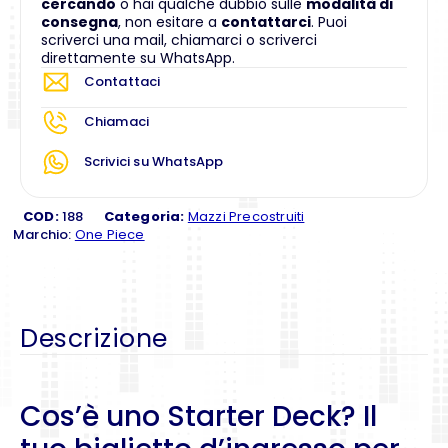
cercando
o hai qualche dubbio sulle
modalità di
consegna
, non esitare a
contattarci
. Puoi
scriverci una mail, chiamarci o scriverci
direttamente su WhatsApp.
Contattaci
Chiamaci
Scrivici su WhatsApp
COD:
188
Categoria:
Mazzi Precostruiti
Marchio:
One Piece
Descrizione
Cos’è uno Starter Deck? Il