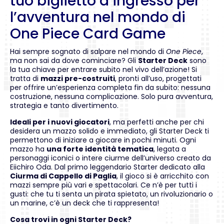
tuo biglietto d’ingresso per
l’avventura nel mondo di
One Piece Card Game
Hai sempre sognato di salpare nel mondo di
One Piece
,
ma non sai da dove cominciare? Gli
Starter Deck
sono
la tua chiave per entrare subito nel vivo dell’azione! Si
tratta di
mazzi pre-costruiti
, pronti all’uso, progettati
per offrire un’esperienza completa fin da subito: nessuna
costruzione, nessuna complicazione. Solo pura avventura,
strategia e tanto divertimento.
Ideali per i nuovi giocatori
, ma perfetti anche per chi
desidera un mazzo solido e immediato, gli Starter Deck ti
permettono di iniziare a giocare in pochi minuti. Ogni
mazzo ha
una forte identità tematica
, legata a
personaggi iconici o intere ciurme dell’universo creato da
Eiichiro Oda. Dal primo leggendario Starter dedicato alla
Ciurma di Cappello di Paglia
, il gioco si è arricchito con
mazzi sempre più vari e spettacolari. Ce n’è per tutti i
gusti: che tu ti senta un pirata spietato, un rivoluzionario o
un marine, c’è un deck che ti rappresenta!
Cosa trovi in ogni Starter Deck?