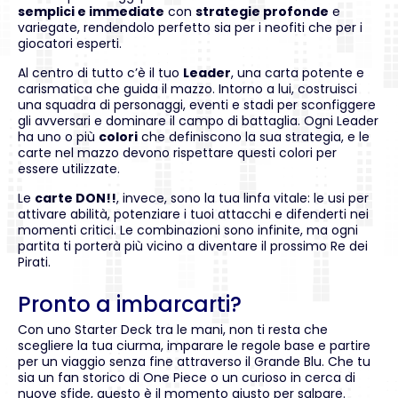
semplici e immediate
con
strategie profonde
e
variegate, rendendolo perfetto sia per i neofiti che per i
giocatori esperti.
Al centro di tutto c’è il tuo
Leader
, una carta potente e
carismatica che guida il mazzo. Intorno a lui, costruisci
una squadra di personaggi, eventi e stadi per sconfiggere
gli avversari e dominare il campo di battaglia. Ogni Leader
ha uno o più
colori
che definiscono la sua strategia, e le
carte nel mazzo devono rispettare questi colori per
essere utilizzate.
Le
carte DON!!
, invece, sono la tua linfa vitale: le usi per
attivare abilità, potenziare i tuoi attacchi e difenderti nei
momenti critici. Le combinazioni sono infinite, ma ogni
partita ti porterà più vicino a diventare il prossimo Re dei
Pirati.
Pronto a imbarcarti?
Con uno Starter Deck tra le mani, non ti resta che
scegliere la tua ciurma, imparare le regole base e partire
per un viaggio senza fine attraverso il Grande Blu. Che tu
sia un fan storico di One Piece o un curioso in cerca di
nuove sfide, questo è il momento giusto per salpare.