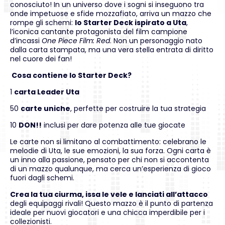
conosciuto! In un universo dove i sogni si inseguono tra
onde impetuose e sfide mozzafiato, arriva un mazzo che
rompe gli schemi:
lo Starter Deck ispirato a Uta
,
l’iconica cantante protagonista del film campione
d’incassi
One Piece Film: Red
. Non un personaggio nato
dalla carta stampata, ma una vera stella entrata di diritto
nel cuore dei fan!
Cosa contiene lo Starter Deck?
1
carta Leader Uta
50
carte uniche
, perfette per costruire la tua strategia
10
DON!!
inclusi per dare potenza alle tue giocate
Le carte non si limitano al combattimento: celebrano le
melodie di Uta, le sue emozioni, la sua forza. Ogni carta è
un inno alla passione, pensato per chi non si accontenta
di un mazzo qualunque, ma cerca un’esperienza di gioco
fuori dagli schemi.
Crea la tua ciurma, issa le vele e lanciati all’attacco
degli equipaggi rivali! Questo mazzo è il punto di partenza
ideale per nuovi giocatori e una chicca imperdibile per i
collezionisti.