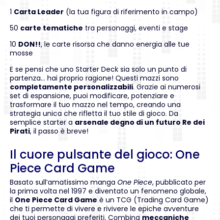
1
Carta Leader
(la tua figura di riferimento in campo)
50
carte tematiche
tra personaggi, eventi e stage
10
DON!!
, le carte risorsa che danno energia alle tue
mosse
E se pensi che uno Starter Deck sia solo un punto di
partenza… hai proprio ragione! Questi mazzi sono
completamente personalizzabili
. Grazie ai numerosi
set di espansione, puoi modificare, potenziare e
trasformare il tuo mazzo nel tempo, creando una
strategia unica che rifletta il tuo stile di gioco. Da
semplice starter a
arsenale degno di un futuro Re dei
Pirati
, il passo è breve!
Il cuore pulsante del gioco: One
Piece Card Game
Basato sull’amatissimo manga
One Piece
, pubblicato per
la prima volta nel 1997 e diventato un fenomeno globale,
il
One Piece Card Game
è un TCG (Trading Card Game)
che ti permette di vivere e rivivere le epiche avventure
dei tuoi personaggi preferiti. Combina
meccaniche